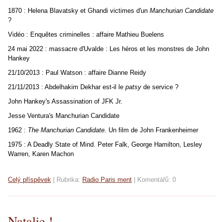
1870 : Helena Blavatsky et Ghandi victimes d'un
Manchurian Candidate
?
Vidéo : Enquêtes criminelles : affaire Mathieu Buelens
24 mai 2022 : massacre d'Uvalde : Les héros et les monstres de John
Hankey
21/10/2013 : Paul Watson : affaire Dianne Reidy
21/11/2013 : Abdelhakim Dekhar est-il le
patsy
de service ?
John Hankey's Assassination of JFK Jr.
Jesse Ventura's Manchurian Candidate
1962 :
The Manchurian Candidate.
Un film de John Frankenheimer
1975 : A Deadly State of Mind. Peter Falk, George Hamilton, Lesley
Warren, Karen Machon
Celý příspěvek
|
Rubrika:
Radio Paris ment
|
Komentářů:
0
Natalie !