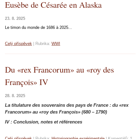
Eusèbe de Césarée en Alaska
23. 8. 2025
Le timon du monde de 1686 à 2025...
Celý příspěvek
|
Rubrika:
WWI
Du «rex Francorum» au «roy des
François» IV
28. 8. 2025
La titulature des souverains des pays de France :
du «rex
Francorum» au «roy des François» (680 – 1790)
IV : Conclusion, notes et références
Celý příspěvek
|
Rubrika:
Historiographie expérimentale
|
Komentářů:
1