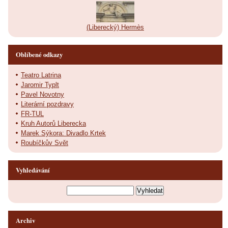
(Liberecký) Hermès
Oblíbené odkazy
Teatro Latrina
Jaromir Typlt
Pavel Novotny
Literární pozdravy
FR-TUL
Kruh Autorů Liberecka
Marek Sýkora: Divadlo Krtek
Roubíčkův Svět
Vyhledávání
Archiv