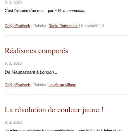
9. 2. 2025
C'est l'histoire d'un mec...par E.R.
In memoriam
Celý příspěvek
|
Rubrika:
Radio Paris ment
|
Komentářů:
0
Réalismes comparés
6. 3. 2025
De Maupassant à Lon
d
on...
Celý příspěvek
|
Rubrika:
La vie au village
La révolution de couleur jaune !
9. 3. 2025
La ruine des relations franco-américaines...vers la fin de l'Union et du