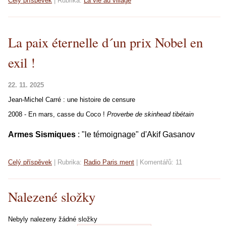
Celý příspěvek
|
Rubrika:
La vie au village
La paix éternelle d´un prix Nobel en
exil !
22. 11. 2025
Jean-Michel Carré : une histoire de censure
2008 - En mars, casse du Coco !
Proverbe de skinhead tibétain
Armes Sismiques
: "le témoignage" d'Akif Gasanov
Celý příspěvek
|
Rubrika:
Radio Paris ment
|
Komentářů:
11
Nalezené složky
Nebyly nalezeny žádné složky