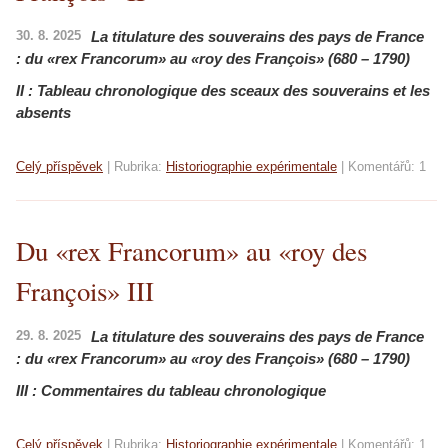
30. 8. 2025
La titulature des souverains des pays de France
:
du «rex Francorum» au «roy des François» (680 – 1790)
II : Tableau chronologique des sceaux des souverains et les
absents
Celý příspěvek
|
Rubrika:
Historiographie expérimentale
|
Komentářů:
1
Du «rex Francorum» au «roy des
François» III
29. 8. 2025
La titulature des souverains des pays de France
:
du «rex Francorum» au «roy des François» (680 – 1790)
III : Commentaires du tableau chronologique
Celý příspěvek
|
Rubrika:
Historiographie expérimentale
|
Komentářů:
1