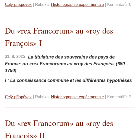
Celý příspěvek
|
Rubrika:
Historiographie expérimentale
|
Komentářů:
0
Du «rex Francorum» au «roy des
François» I
31. 8. 2025
La titulature des souverains des pays de
France:
du «rex Francorum» au «roy des François» (680 –
1790)
I : La connaissance commune et les différentes hypothèses
Celý příspěvek
|
Rubrika:
Historiographie expérimentale
|
Komentářů:
2
Du «rex Francorum» au «roy des
François» II