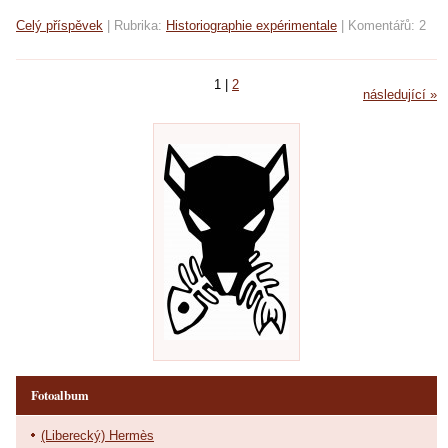
Celý příspěvek
|
Rubrika:
Historiographie expérimentale
|
Komentářů:
2
1
|
2
následující »
Fotoalbum
(Liberecký) Hermès