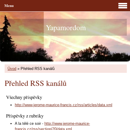
Menu
Yapamordom
Úvod
»
Přehled RSS kanálů
Přehled RSS kanálů
Všechny příspěvky
http://www.jerome-maurice-francis.cz/rss/articles/data.xml
Příspěvky z rubriky
A la télé ce soir -
http://www.jerome-maurice-
francis.cz/rss/section/20/data.xml