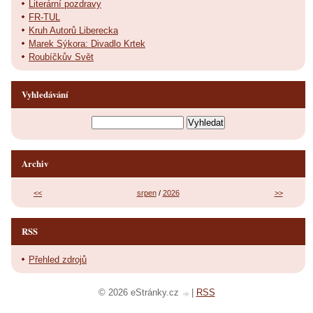
Literární pozdravy
FR-TUL
Kruh Autorů Liberecka
Marek Sýkora: Divadlo Krtek
Roubíčkův Svět
Vyhledávání
Archiv
<<
srpen
/
2026
>>
RSS
Přehled zdrojů
© 2026 eStránky.cz
|
RSS