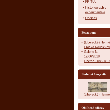
FR-TUL
Historiographie
expérimentale
Oddities
Fotoalbum
(Liberecký) Herm
Erotika Roubičko
Galerie N.
12/06/2018
Liberec - 08/21/1
Poslední fotografie
(Liberecký) Hermè
Oblíbené odkazy