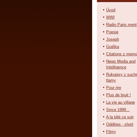
Úvod
WWI
Radio Paris ment
Poesie
Joseph
Grafika
Citations z memo
News Media and
Intelligence
Rukopisy z such
tlamy
Pour rire
Plus de bruit !
La vie au village
Since 1999...
A la télé ce soir
Oddities - short
Filmy