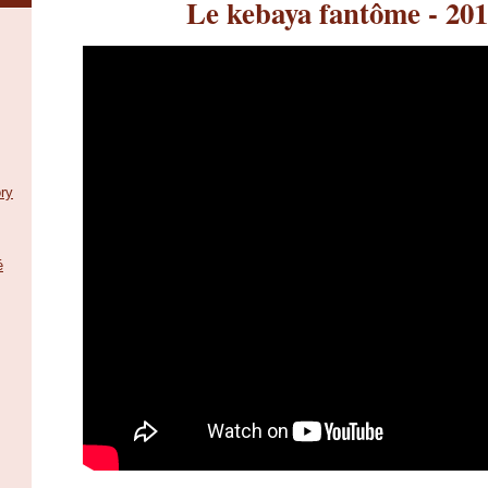
Le kebaya fantôme - 20
ry
é