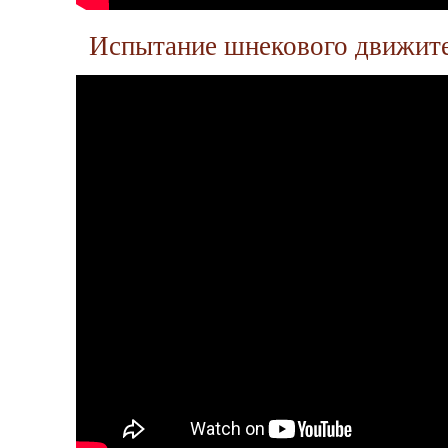
Испытание шнекового движите