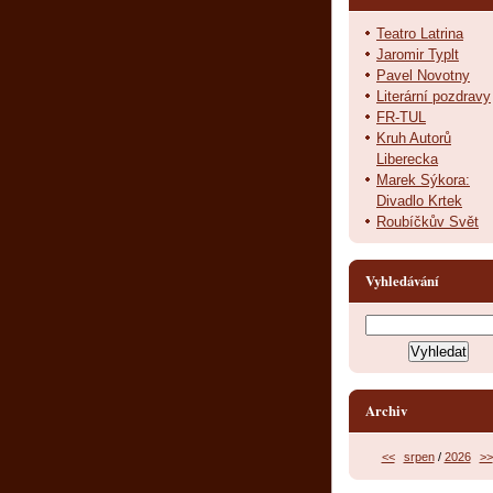
Teatro Latrina
Jaromir Typlt
Pavel Novotny
Literární pozdravy
FR-TUL
Kruh Autorů
Liberecka
Marek Sýkora:
Divadlo Krtek
Roubíčkův Svět
Vyhledávání
Archiv
<<
srpen
/
2026
>>