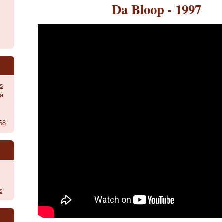
Da Bloop - 1997
ès
vá
968
s