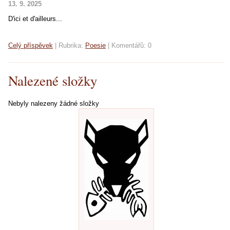
13. 9. 2025
D'ici et d'ailleurs...
Celý příspěvek
|
Rubrika:
Poesie
|
Komentářů:
0
Nalezené složky
Nebyly nalezeny žádné složky