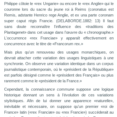
Philippe côtoie le «rex Ungarie» ou encore le «rex Anglie» qui le
couronne lors du sacre du jeune roi à Reims (coronatus est
Remis, adstante Henrico rege Anglie, et ex una parte coronam
super caput régis Francie. (DELABORDE.1882: 13) Il faut
sans doute reconnaître l'influence des «traditions des
Plantagenet» dans cet usage dans l'œuvre du « chronographe.»
L'occurrence «rex Franciae» y apparaît effectivement en
concurrence avec le titre de «Francorum rex.»
Mais plus qu'un renouveau des usages monarchiques, on
devrait attacher cette variation des usages linguistiques à une
synchronie. On observe une variation identique dans un corpus
journalistique contemporain, où le «président de la République»
est parfois désigné comme le «président des Français» ou plus
rarement comme le «président de la France.»
Cependant, la
connaissance commune
suppose une logique
historique donnant un sens à l'évolution de ces variations
stylistiques. Afin de lui donner une apparence «naturelle»,
inévitable et nécessaire, on suppose qu'un premier «roi de
France» latin («rex Franciæ» ou «rex Francie») succéderait au