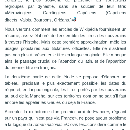
contente, le plus souvent, de présenter les souverains
regroupés par dynastie, sans se soucier de leur titre:
«Mérovingiens, Carolingiens, Capétiens (Capétiens
3
directs, Valois, Bourbons, Orléans.)»
Nous verrons comment les articles de Wikipédia fournissent un
résumé, assez élaboré, de l'ensemble des titres des souverains
à travers l'histoire. Mais cette première approximation, mêle les
usages populaires aux titulatures officielles. Elle ne s'astreint
pas non plus à présenter le titre en langue originale. Elle manque
ainsi le passage crucial de l'abandon du latin, et de l'apparition
du premier titre en français.
La deuxième partie de cette étude se propose d'élaborer un
tableau, précisant le plus exactement possible, les dates du
règne et, en langue originale, les titres portés par les souverains
au sud de la Manche, sur ces territoires dont on ne sait s'il faut
encore les appeler les Gaules ou déjà la France.
Accepter la dichotomie d'un premier «roi de France», régnant
sur un pays qui n'est pas «la France», ne pose aucun problème
à la logique du
roman national
: «Clovis Ier...considéré comme le