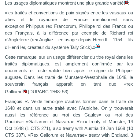
22
Les usages diplomatiques montrent une plus grande variété
:
«les traités et conventions de paix signés entre les vassaux ou
alliés et le royaume de France mentionnent sans
exception Philippus rex Francorum, Philippe roi des Francs ou
des Français, à la différence par exemple de Richard roi
d'Angleterre (rex Angliæ – en usage depuis Henri II – 1154 – fils
23
d’Henri Ier, créateur du système Tally Stick).»
Cette remarque, sur un usage différencier du titre royal dans les
traités diplomatiques, est amplement confirmée par les
documents et reste valide bien après le règne de Philippe-
auguste. Dans les traité de Munsters-Westphalie de 1648, le
souverain français apparaît en tant que «rex
24
Galliae»
(DUPARC.1948: 53)
François R. Velde témoigne d'autres formes dans le traité de
1648 et dans un autre traité avec l'Autriche. On y trouverait
aussi les référence au «roi des Gaules» ou «roi des
Gaulois»: «Galliarum et Navarrae Rex» treaty of Munster, 14
Oct 1648 (1 CTS 271), also treaty with Austria 19 Jan 1668 (10
CTS 387). «Rex Gallorum et Navarrae» treaty with England, 3