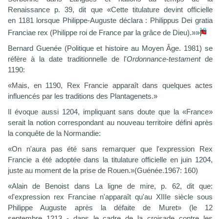
Renaissance p. 39, dit que «Cette titulature devint officielle
en 1181 lorsque Philippe-Auguste déclara : Philippus Dei gratia
18
Franciae rex (Philippe roi de France par la grâce de Dieu).»»
Bernard Guenée (Politique et histoire au Moyen Âge. 1981) se
réfère à la date traditionnelle de l'
Ordonnance-testament
de
1190:
«Mais, en 1190, Rex Francie apparaît dans quelques actes
influencés par les traditions des Plantagenets.»
Il évoque aussi 1204, impliquant sans doute que la «France»
serait la notion correspondant au nouveau territoire défini après
la conquête de la Normandie:
«On n'aura pas été sans remarquer que l'expression Rex
Francie a été adoptée dans la titulature officielle en juin 1204,
juste au moment de la prise de Rouen.»(Guénée.1967: 160)
«Alain de Benoist dans La ligne de mire, p. 62, dit que:
«l'expression rex Franciae n'apparaît qu'au XIIIe siècle sous
Philippe Auguste après la défaite de Muret» (le 12
septembre 1213 - dans le cadre de la croisade contre les