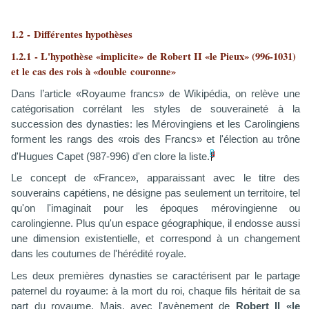
1.2 -
D
ifférentes hypothèses
1.2.1 - L'hypothèse «implicite» de Robert II «le Pieux» (996-1031)
et le cas des rois à «double
couronne»
Dans l’article «Royaume francs» de Wikipédia, on relève une
catégorisation corrélant les styles de souveraineté à la
succession des dynasties: les Mérovingiens et les Carolingiens
forment les rangs des «rois des Francs» et l'élection au trône
8
d'Hugues Capet (987-996) d'en clore la liste.
Le concept de «France», apparaissant avec le titre des
souverains capétiens, ne désigne pas seulement un territoire, tel
qu'on l'imaginait pour les époques mérovingienne ou
carolingienne. Plus qu'un espace géographique, il endosse aussi
une dimension existentielle, et correspond à un changement
dans les coutumes de l'hérédité royale.
Les deux premières dynasties se caractérisent par le partage
paternel du royaume: à la mort du roi, chaque fils héritait de sa
part du royaume. Mais, avec l'avènement de
Robert II «le