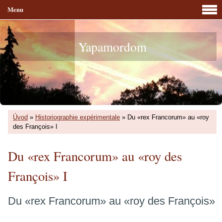
Menu
Yapamordom
Úvod
»
Historiographie expérimentale
»
Du «rex Francorum» au «roy
des François» I
Du «rex Francorum» au «roy des
François» I
Du «rex Francorum» au «roy des François»