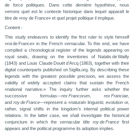
de force
politiques. Dans cette dernière hypothèse, nous
verrons quel est le contexte historique dans lequel apparaît le
titre de «roy de France» et quel projet politique il implique.
Content -
This study endeavors to identify the first ruler to style himself
«
roi de France»
in the French vernacular. To this end, we have
compiled a chronological register of the legends appearing on
royal seals, drawing on the inventories of Natalis de Wailly
(1843) and Louis Claude Douët d’Arcq (1863), together with their
digital counterparts published on Sigilla.org. By describing these
legends with the greatest possible precision, we assess the
validity of widely accepted claims that sustain the French
«national narrative.» The inquiry further asks whether the
successive formulas—
rex Francorum
,
rex Franciae
,
and
roy de France
—represent a «natural» linguistic evolution or,
rather, signal shifts in the kingdom’s internal political power
relations. In the latter case, we shall investigate the historical
conjuncture in which the vernacular title
roy de France
first
appears and the political programme its adoption implies.