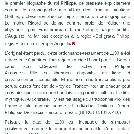
le premier biographe du roi Philippe, se présente explicitement
comme le chronographe des «Rois des Francs»: «natione
Gothus, professione phisicus, régis Francorum cronographus.»
Le moine Rigord se donne comme projet de rédiger une
«hystorie regum Francorum», et le roi Philippe, malgré son titre
d'Auguste, ne fait pas exception à la règle: «Dei gratia Philippi
15
régis Francorum semper Augusti»
L'original étant perdu, cette ordonnance-testament de 1190 a été
retranscrite à partir de l'ouvrage du moine Rigord par Elie Berger
dans son «Recueil des actes de Philippe
Auguste.» Elle est librement disponible en ligne et
universellement accessible. Et même si des transcriptions peu
scrupuleuses font état de «roy de France», tout un chacun peut
constater que ce document ne laisse apparaître nulle part le titre
mythique. Au contraire, il y est fait usage du traditionnel «roi des
Francs»: «In nomine sancte et individue Trinitatis. Amen.
Philippus Dei gracia Francorum rex.» (BERGER.1916: 416)
Puisque la date de 1190 est incapable de s'imposer
positivement comme le moment incontournable d'une rupture