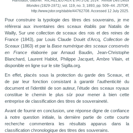
Hanotaux, Gabriel. “RICHELIEU AUX ÉTATS DE 1614.”
Revue Des Deux
Mondes (1829-1971)
, vol. 119, no. 3, 1893, pp. 509–44.
JSTOR
,
http://www.jstor.org/stable/44762708. Accessed 12 July 2025.
Pour construire la typologie des titres des souverains, je me
référerai aux inventaires des sceaux établis par
Natalis de
Wailly,
Sur une collection de sceaux des rois et des reines de
France
(1843), par
Louis Claude Douët d'Arcq,
Collection de
Sceaux
(1863) et par la
Base numérique des sceaux conservés
en France
élaborée par Arnaud Baudin, Jean-Christophe
Blanchard, Laurent Hablot, Philippe Jacquet, Ambre Vilain, et
disponible en ligne sur le site Sigilla.org.
En effet, placés sous la protection du garde des Sceaux, et
de par leur fonction consistant à garantir l'authenticité du
document et l'identité de son auteur, l'étude des sceaux royaux
constitue le chemin le plus sûr pour mener à bien cette
entreprise de classification des titres de souveraineté.
Avant de fournir en conclusion, une réponse digne de confiance
à notre question initiale, la dernière partie de cette courte
recherche commentera les résultats apparus dans la
classification chronologique des titres des souverains.