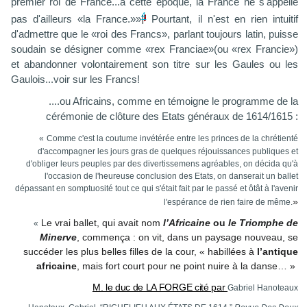
premier roi de France...à cette époque, la France ne s'appelle
4
pas d'ailleurs «la France.»»
Pourtant, il n'est en rien intuitif
d'admettre que le «roi des Francs», parlant toujours latin, puisse
soudain se désigner comme «rex Franci
ae»(ou «rex Francie»)
et abandonner volontairement son titre sur les Gaules ou les
Gaulois...voir sur les Francs!
....ou Africains, comme en témoigne le programme de la
cérémonie de clôture des Etats généraux de 1614/1615 :
«
Comme c'est la coutume invétérée entre les princes de la chrétienté
d'accompagner les jours gras de quelques réjouissances publiques et
d'obliger leurs peuples par des divertissemens agréables, on décida qu'à
l'occasion de l'heureuse conclusion des Etats, on danserait un ballet
dépassant en somptuosité tout ce qui s'était fait par le passé et ôtât à l'avenir
»
l'espérance de rien faire de même.
Le vrai ballet, qui avait nom
l’Africaine
ou
le Triomphe de
«
Minerve
, commença : on vit, dans un paysage nouveau, se
succéder les plus belles filles de la cour, « habillées à
l’antique
africaine
, mais fort court pour ne point nuire à la danse… »
M. le duc de LA FORGE cité par
Gabriel Hanoteaux