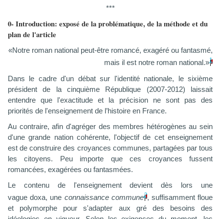
***
0- Introduction: exposé de la problématique, de la méthode et du
plan de l'article
«Notre roman national peut-être romancé, exagéré ou fantasmé,
1
mais il est notre roman national.»
Dans le cadre d'un débat sur l'identité nationale, le sixième
président de la cinquième République (2007-2012) laissait
entendre que l'exactitude et la précision ne sont pas des
priorités de
l'enseignement de
l’histoire en France
.
Au contraire, afin d'agréger d
es
membres
hétérogènes
au sein
d'une grande
nation cohérente, l'objectif de cet enseignement
est de construire des croyances communes, partagées par tous
les citoyens
. Peu importe que ces croyances fussent
r
omancées, exagérées
ou fantasmées
.
Le contenu
de l'enseignement devient dès lors
une
2
vague
doxa
,
une
connaissance commune
,
suffisamment floue
et polymorphe pour s'adapter aux gré des besoins des