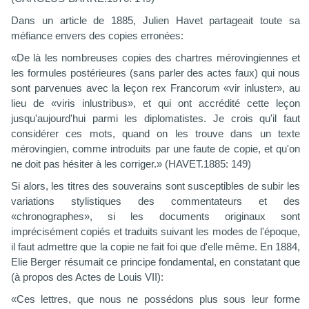
Dans un article de 1885, Julien Havet partageait toute sa
méfiance envers des copies erronées:
«De là les nombreuses copies des chartres mérovingiennes et
les formules postérieures (sans parler des actes faux) qui nous
sont parvenues avec la leçon rex Francorum «vir inluster», au
lieu de «viris inlustribus», et qui ont accrédité cette leçon
jusqu'aujourd'hui parmi les diplomatistes. Je crois qu'il faut
considérer ces mots, quand on les trouve dans un texte
mérovingien, comme introduits par une faute de copie, et qu'on
ne doit pas hésiter à les corriger.» (HAVET.1885: 149)
Si alors, les titres des souverains sont susceptibles de subir les
variations stylistiques des commentateurs et des
«chronographes», si les documents originaux sont
imprécisément copiés et traduits suivant les modes de l'époque,
il faut admettre que la copie ne fait foi que d'elle même. En 1884,
Elie Berger résumait ce principe fondamental, en constatant que
(à propos des Actes de Louis VII):
«Ces lettres, que nous ne possédons plus sous leur forme