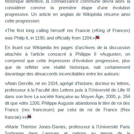
historique définitive, la
connaissance commune
devra alors la
considérer comme la première étape d'une évolution
progressive. Un article en anglais de Wikipédia résume ainsi
cette progression:
«
The first king calling himself rex Francie («King of France»)
16
was Philip II, in 1190, and officially from 1204.»
En lisant sur Wikipédia les pages d'archives de la discussion
attachée à l'article consacré à Philippe II «Auguste», on
comprend que cette impression d'évolution progressive, plus
que de refléter une réalité historique, nait certainement
davantage des désaccords inconciliables entre les auteurs:
«Alain Derville, né en 1924, agrégé d'histoire, docteur ès lettres,
professeur à la Faculté des Lettres puis à l'Université de Lille III
dans son livre La société française au Moyen Âge, 2000, p. 264
dit que «dès 1200, Philippe Auguste abandonna le titre de roi des
Francs (rex francorum) par celui de roi de France (Rex
17
franciæ).»»
«Marie Thérèse Jones-Davies, professeur à l'Université Paris
Sorbonne dans Langues et nations au temps de la