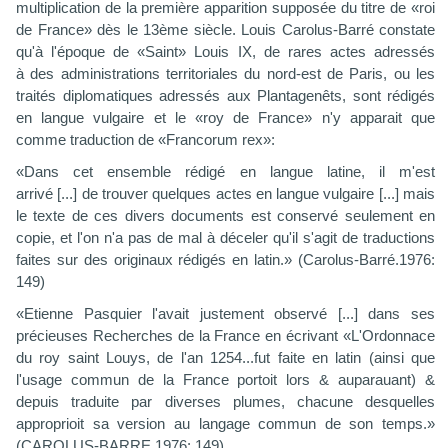
multiplication de la première apparition supposée du titre de «roi
de France» dès le 13ème siècle. Louis Carolus-Barré constate
qu'à l'époque de «Saint» Louis IX, de rares actes adressés
à des administrations territoriales du nord-est de Paris, ou les
traités diplomatiques adressés aux Plantagenêts, sont rédigés
en langue vulgaire et le «roy de France» n'y apparait que
comme traduction de «Francorum rex»:
«Dans cet ensemble rédigé en langue latine, il m'est
arrivé [...] de trouver quelques actes en langue vulgaire [...] mais
le texte de ces divers documents est conservé seulement en
copie, et l'on n'a pas de mal à déceler qu'il s'agit de traductions
faites sur des originaux rédigés en latin.» (Carolus-Barré.1976:
149)
«Etienne Pasquier l'avait justement observé [...] dans ses
précieuses Recherches de la France en écrivant «L'Ordonnace
du roy saint Louys, de l'an 1254...fut faite en latin (ainsi que
l'usage commun de la France portoit lors & auparauant) &
depuis traduite par diverses plumes, chacune desquelles
approprioit sa version au langage commun de son temps.»
(CAROLUS-BARRE.1976: 149)