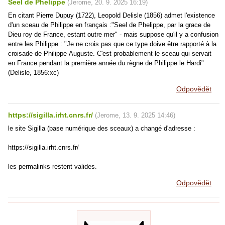
Seel de Phelippe
(
Jerome
,
20. 9. 2025
16:19
)
En citant Pierre Dupuy (1722), Leopold Delisle (1856) admet l'existence
d'un sceau de Philippe en français :"Seel de Phelippe, par la grace de
Dieu roy de France, estant outre mer" - mais suppose qu'il y a confusion
entre les Philippe : "Je ne crois pas que ce type doive être rapporté à la
croisade de Philippe-Auguste. C'est probablement le sceau qui servait
en France pendant la première année du règne de Philippe le Hardi"
(Delisle, 1856:xc)
Odpovědět
https://sigilla.irht.cnrs.fr/
(
Jerome
,
13. 9. 2025
14:46
)
le site Sigilla (base numérique des sceaux) a changé d'adresse :
https://sigilla.irht.cnrs.fr/
les permalinks restent valides.
Odpovědět