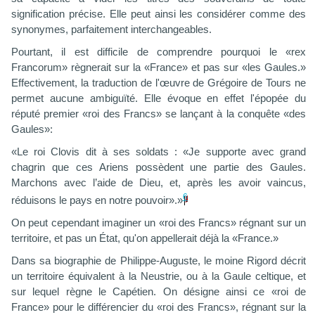
signification précise. Elle peut ainsi les considérer comme des
synonymes, parfaitement interchangeables.
Pourtant, il est difficile de comprendre pourquoi le «rex
Francorum» règnerait sur la «France» et pas sur «les Gaules.»
Effectivement, la traduction de l'œuvre de Grégoire de Tours ne
permet aucune ambiguïté. Elle évoque en effet l'épopée du
réputé premier «roi des Francs» se lançant à la conquête «des
Gaules»:
«Le roi Clovis dit à ses soldats : «Je supporte avec grand
chagrin que ces Ariens possèdent une partie des Gaules.
Marchons avec l’aide de Dieu, et, après les avoir vaincus,
6
réduisons le pays en notre pouvoir».»
On peut cepen
d
ant imaginer un «roi
des Francs» régnant sur un
territoire, et pas un État, qu'on appellerait déjà la «France.»
Dans sa biographie de Philippe-Auguste, le moine Rigord
décrit
un t
erritoire équivalent à la Neustrie, ou à la Gaule celtique, et
sur lequel règne le Capétien. On désigne ainsi ce «roi de
France» pour le différencier du «roi des Francs», régnant sur la