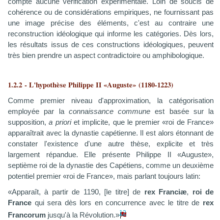
compte aucune vérification expérimentale. Loin de soucis de
cohérence ou de considérations empiriques, ne fournissant pas
une image précise des éléments, c'est au contraire une
reconstruction idéologique qui informe les catégories. Dès lors,
les résultats issus de ces constructions idéologiques, peuvent
très bien prendre un aspect contradictoire ou amphibologique.
1.2.2 - L'hypothèse Philippe II «Auguste» (1180-1223)
Comme premier niveau d'approximation, la catégorisation
employée par la
connaissance commune
est basée sur la
supposition,
a priori
et implicite, que le premier «roi de France»
apparaîtrait avec la dynastie capétienne. Il est alors étonnant de
constater l'existence d'une autre thèse, explicite et très
largement répandue. Elle présente Philippe II «Auguste»,
septième roi de la dynastie des Capétiens, comme un deuxième
potentiel premier «roi de France», mais parlant toujours latin:
«Apparaît, à partir de 1190, [le titre] de
rex Franciæ
,
roi de
France
qui sera dès lors en concurrence avec le titre de
rex
12
Francorum
jusqu'à la Révolution.»