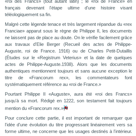
«roi des Francs» (tout autant latin) ; le «roi de France» en
français devenant l'étape ultime d'une histoire visant
téléologiquement sa fin.
Malgré cette légende tenace et très largement répandue du «rex
Franciae» apparut sous le règne de Philippe II, les documents
ne laissent pas de place au doute. On le vérifie facilement grâce
aux travaux d'Elie Berger (Recueil des actes de Philippe-
Auguste, roi de France. 1916) ou de Charles Petit-Dutaillis
(Études sur le «Registrum Veterius» et la date de quelques
actes de Philippe-Auguste.1938). Alors que les documents
authentiques mentionnent toujours et sans aucune exception le
titre de «Francorum rex», les commentateurs font
systématiquement référence au «
r
oi de France.»
Pourtant Philippe II «Auguste», aura été «roi des Francs»
jusqu'à sa mort. Rédigé en 1222, son testament fait toujours
21
mention du «Francorum rex.»
Pour conclure cette partie, il est important de remarquer que
l'idée d'une évolution du titre progressant linéairement vers sa
forme ultime, ne concerne que les usages destinés à l'intérieur.