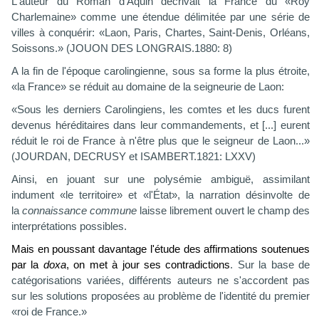
L'auteur du Roman d'Aquin décrivait la France du «Roy
Charlemaine» comme une étendue délimitée par une série de
villes à conquérir: «Laon, Paris, Chartes, Saint-Denis, Orléans,
Soissons.» (JOUON DES LONGRAIS.1880: 8)
A la fin de l'époque carolingienne, sous sa forme la plus étroite,
«la France» se réduit au domaine de la seigneurie de Laon:
«Sous les derniers Carolingiens, les comtes et les ducs furent
devenus héréditaires dans leur commandements, et [...] eurent
réduit le roi de France à n'être plus que le seigneur de Laon...»
(JOURDAN, DECRUSY et ISAMBERT.1821: LXXV)
Ainsi, en jouant sur une polysémie ambiguë, assimilant
indument «le territoire» et «l'État», la narration désinvolte de
la
connaissance commune
laisse librement ouvert le champ des
interprétations possibles.
Mais en poussant davantage l'étude des affirmations soutenues
par la
doxa
, on met à jour ses contradictions
. Sur la base de
catégorisations variées, différents auteurs ne s'accordent pas
sur les solutions proposées au problème de l'identité du premier
«roi de France.»