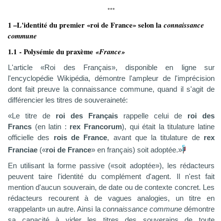
***
1 –L'identité du premier «roi de France» selon la
connaissance
commune
1.1 - Polysémie du praxème
«France»
L'
article «Roi des Français», disponible en ligne sur
l'encyclopédie Wikipédia, démontre l'ampleur de l'imprécision
dont fait preuve
la
connaissance commune,
quand il s'agit de
différencier les titres de souveraineté:
«Le titre de
roi des Français
rappelle celui de
roi des
Francs
(en latin :
rex Francorum
), qui était la titulature latine
officielle des
rois de France
, avant que la titulature de
rex
5
Franciae
(«
roi de France
» en français) soit adoptée.»
En utilisant la forme passive («soit adoptée»), les rédacteurs
peuvent taire l'identité du complément d'agent. Il n'est fait
mention d'aucun souverain, de date ou de contexte concret. Les
rédacteurs recourent à de vagues analogies, un titre en
«rappelant» un autre. Ainsi la
connaissance commune
démontre
sa capacité à vider les titres des souverains de toute