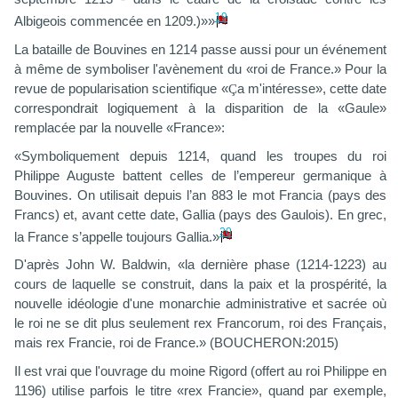
19
Albigeois commencée en 1209.)»»
La bataille de Bouvines en 1214 passe aussi pour un événement
à même de symboliser l'avènement du «roi de France.» Pour la
revue de popularisation scientifique «
Ç
a m'intéresse», cette date
correspondrait logiquement à la disparition de la «Gaule»
remplacée par la nouvelle «France»:
«Symboliquement depuis 1214, quand les troupes du roi
Philippe Auguste battent celles de l’empereur germanique à
Bouvines. On utilisait depuis l’an 883 le mot Francia (pays des
Francs) et, avant cette date, Gallia (pays des Gaulois). En grec,
20
la France s’appelle toujours Gallia.»
D'après John W. Baldwin, «la dernière phase (1214-1223) au
cours de laquelle se construit, dans la paix et la prospérité, la
nouvelle idéologie d'une monarchie administrative et sacrée où
le roi ne se dit plus seulement r
ex Francorum
, roi des Français,
mais
rex Francie
, roi de France.» (BOUCHERON:2015)
Il est vrai que l'ouvrage du moine Rigord (offert au roi Philippe en
1196) utilise parfois le titre «rex Francie», quand par exemple,