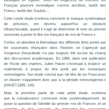
idéologies en vigueur. Selon les exigences du moment, les
Français pourront revendiquer comme ancêtres, tantôt des
Francs, tantôt des Gaulois…
Cette courte étude montrera comment, le manque systématique
de précision, est devenu aujourd'hui un obstacle
infranchissable, quand il s'agit de déterminer le nom du premier
souverain à porter le titre (en français) de «roi de France.»
Certes
, e
n abordant
la thématique d
es différents t
itres portés par
les
souverains «
français» dans l'histoire, on s'aperçoit que
l'exigence
d'exactitude n'a pas toujours été exclue du champ
des discussions académiques. En 1885, dans une publication
de l’école des chartres, Julien Havet s’évertuait à éclaircir un
malentendu à propos du titre porté par les monarques
mérovingiens. Son étude conclut que: «le titre de rex Francorum
vir inluster n’appartient donc pas à la période mérovingienne.»
(HAVET.
1885:
145)
Mais, la première partie de cette petite étude, montrera
que
la
connaissance commune
évite
systématiquement, de
poser la question de l'identité du premier «roi de France», et se