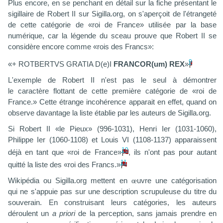
Plus encore, en se penchant en détail sur la fiche présentant le
sigillaire de Robert II sur Sigilla.org, on s'aperçoit de l'étrangeté
de cette catégorie de «roi de France» utilisée par la base
numérique, car la légende du sceau prouve que Robert II se
considère encore comme «rois des Francs»:
9
«+ ROTBERTVS GRATIA D(e)I
FRANCOR(um) REX
»
L'exemple de Robert II n'est pas le seul à démontrer
le caractère flottant de cette première catégorie de «roi de
France.» Cette étrange incohérence apparait en effet, quand on
observe davantage la liste établie par les auteurs de Sigilla.org.
Si Robert II «le Pieux» (996-1031), Henri Ier (1031-1060),
Philippe Ier (1060-1108) et Louis VI (1108-1137) apparaissent
10
déjà en tant que «roi de France»
, ils n'ont pas pour autant
11
quitté la liste des «roi des Francs.»
Wikipédia ou Sigilla.org mettent en
œ
uvre une catégorisation
qui ne s'appuie pas sur une description scrupuleuse du titre du
souverain. En construisant leurs catégories, les auteurs
déroulent un
a priori
de la perception, sans jamais prendre en