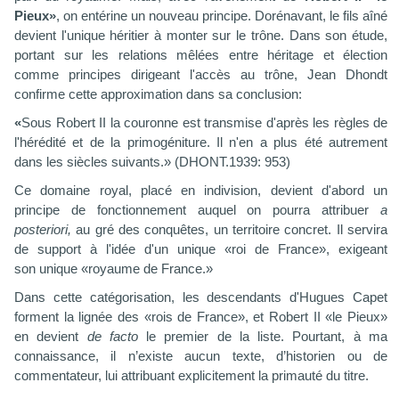
Pieux»
, on entérine un nouveau principe. Dorénavant, le fils aîné
devient l'unique héritier à monter sur le trône. Dans son étude,
portant sur les relations mêlées entre héritage et élection
comme principes dirigeant l'accès au trône, Jean Dhondt
confirme cette approximation dans sa conclusion:
«
Sous Robert II la couronne est transmise d'après les règles de
l'hérédité et de la primogéniture. Il n'en a plus été autrement
dans les siècles suivants.»
(DHONT.1939: 953)
Ce domaine royal, placé en indivision, devient d'abord un
principe de fonctionnement auquel on pourra attribuer
a
posteriori,
au gré des conquêtes,
un territoire concret. Il servira
de support à l'idée d'un unique «roi de France», exigeant
son unique «royaume de France.»
Dans cette catégorisation, les descendants d'Hugues Capet
forment la lignée des «rois de France», et Robert II «le Pieux»
en devient
de facto
le premier de la liste. Pourtant, à ma
connaissance, il n’existe aucun texte, d’historien ou de
commentateur, lui attribuant explicitement la primauté du titre.