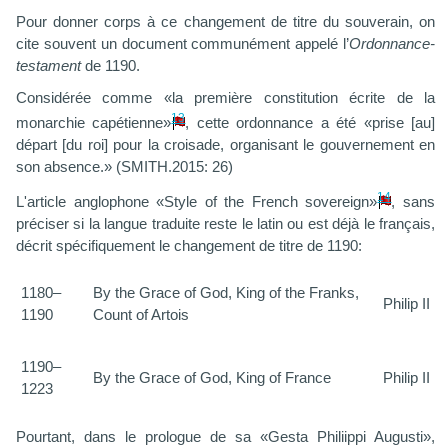
Pour donner corps à ce changement de titre du souverain, on
cite souvent un document communément appelé l’
Ordonnance-
testament
de 1190.
Considérée comme «la première constitution écrite de la
13
monarchie capétienne»
, cette ordonnance a été «prise [au]
départ [du roi] pour la croisade, organisant le gouvernement en
son absence.» (SMITH.2015: 26)
14
L'article anglophone «Style of the French sovereign»
, sans
préciser si la langue traduite reste le latin ou est déjà le français,
décrit spécifiquement le changement de titre de 1190:
1180–
By the Grace of God, King of the Franks,
Philip II
1190
Count of Artois
1190–
By the Grace of God, King of France
Philip II
1223
Pourtant, dans le prologue de sa «Gesta Philiippi Augusti»,