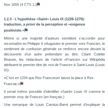
25
Nov 1655 (4 CTS 1.)
1.2.3 - L'hypothèse «Saint» Louis IX (1226-1270):
traduction,
a priori
de la perception et «exigence
26
positiviste.»
Même si une majorité d'auteurs semblent s'accorder pour
reconnaître en Philippe II «Auguste» le premier «rex Francie», le
sentiment de confusion générale se renforce encore devant la
découverte d'un autre prétendant au titre. Citant Colette
Beaune, les rédacteurs de l'article «Francie» sur Wikipédia
attribuent le premier titre de «roi de France» à Saint-Louis (Louis
IX):
«C’est en 1254 que Rex Francorum laisse la place à Rex
27
Franciæ.»
Il serait même possible d'identifier «Saint» Louis IX comme le
premier «roy de France» (en français.)
Une remarque de Louis Carolus-Barré permet d'expliquer la