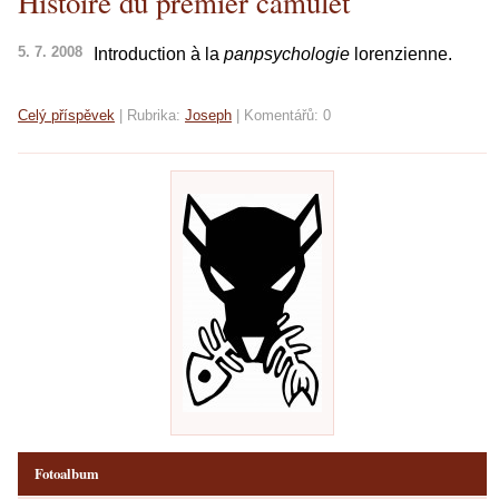
Histoire du premier camulet
5. 7. 2008
Introduction
à
la
panpsychologie
lorenzienne.
Celý příspěvek
|
Rubrika:
Joseph
|
Komentářů:
0
Fotoalbum