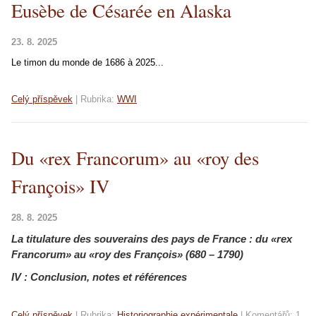
Eusèbe de Césarée en Alaska
23. 8. 2025
Le timon du monde de 1686 à 2025...
Celý příspěvek
|
Rubrika:
WWI
Du «rex Francorum» au «roy des
François» IV
28. 8. 2025
La titulature des souverains des pays de France :
du «rex
Francorum» au «roy des François» (680 – 1790)
IV : Conclusion, notes et références
Celý příspěvek
|
Rubrika:
Historiographie expérimentale
|
Komentářů:
1