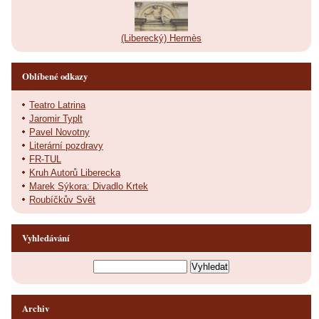
(Liberecký) Hermès
Oblíbené odkazy
Teatro Latrina
Jaromir Typlt
Pavel Novotny
Literární pozdravy
FR-TUL
Kruh Autorů Liberecka
Marek Sýkora: Divadlo Krtek
Roubíčkův Svět
Vyhledávání
Archiv