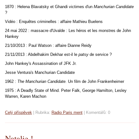
1870 : Helena Blavatsky et Ghandi victimes d'un
Manchurian Candidate
?
Vidéo : Enquêtes criminelles : affaire Mathieu Buelens
24 mai 2022 : massacre d'Uvalde : Les héros et les monstres de John
Hankey
21/10/2013 : Paul Watson : affaire Dianne Reidy
21/11/2013 : Abdelhakim Dekhar est-il le
patsy
de service ?
John Hankey's Assassination of JFK Jr.
Jesse Ventura's Manchurian Candidate
1962 :
The Manchurian Candidate.
Un film de John Frankenheimer
1975 : A Deadly State of Mind. Peter Falk, George Hamilton, Lesley
Warren, Karen Machon
Celý příspěvek
|
Rubrika:
Radio Paris ment
|
Komentářů:
0
Natalie !