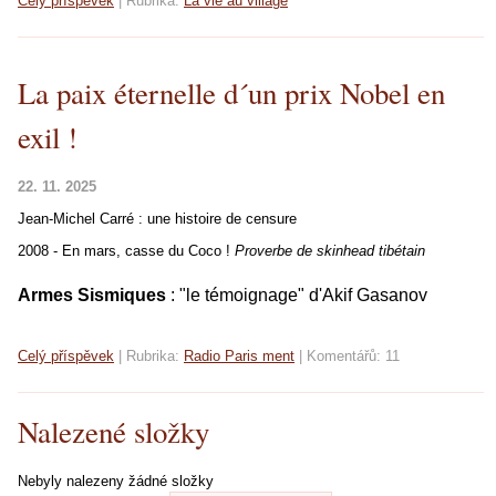
Celý příspěvek
|
Rubrika:
La vie au village
La paix éternelle d´un prix Nobel en
exil !
22. 11. 2025
Jean-Michel Carré : une histoire de censure
2008 - En mars, casse du Coco !
Proverbe de skinhead tibétain
Armes Sismiques
: "le témoignage" d'Akif Gasanov
Celý příspěvek
|
Rubrika:
Radio Paris ment
|
Komentářů:
11
Nalezené složky
Nebyly nalezeny žádné složky