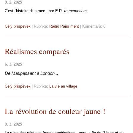
9. 2. 2025
C'est l'histoire d'un mec...par E.R.
In memoriam
Celý příspěvek
|
Rubrika:
Radio Paris ment
|
Komentářů:
0
Réalismes comparés
6. 3. 2025
De Maupassant à Lon
d
on...
Celý příspěvek
|
Rubrika:
La vie au village
La révolution de couleur jaune !
9. 3. 2025
La ruine des relations franco-américaines...vers la fin de l'Union et du