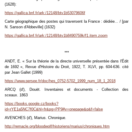
(1628):
https://gallica.bnf.fr/ark:/12148/btv1b53079606f
Carte géographique des postes qui traversent la France : dédiée... / [par
N. Sanson d'Abbeville] (1632)
https://gallica.bnf.fr/ark:/12148/btv1b8490759k/f1.item.zoom
***
ANDT, E. « Sur la théorie de la directe universelle présentée dans l'Édit
de 1692 », Revue d'Histoire du Droit, 1922, T. XLVI, pp. 604-636. cité
par Jean Gallet (1999)
https://www.persee.fr/doc/hes_0752-5702_1999_num_18_1_2018
ARCQ (d'), Douët. Inventaires et documents - Collection des
sceaux. 1863
https://books.google.cz/books?
id=rYE1a5NC7f0C&hl=fr&pg=PP9#v=onepage&q&f=false
AVENCHES (d'), Marius. Chronique.
http://remacle.org/bloodwolf/historiens/marius/chroniques.htm