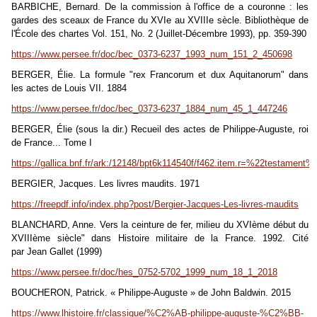
BARBICHE, Bernard. De la commission à l'office de a couronne : les
gardes des sceaux de France du XVIe au XVIIIe sècle. Bibliothèque de
l'École des chartes Vol. 151, No. 2 (Juillet-Décembre 1993), pp. 359-390
https://www.persee.fr/doc/bec_0373-6237_1993_num_151_2_450698
BERGER, Élie. La formule "rex Francorum et dux Aquitanorum" dans
les actes de Louis VII. 1884
https://www.persee.fr/doc/bec_0373-6237_1884_num_45_1_447246
BERGER, Élie (sous la dir.) Recueil des actes de Philippe-Auguste, roi
de France... Tome I
https://gallica.bnf.fr/ark:/12148/bpt6k114540f/f462.item.r=%22testame
BERGIER, Jacques. Les livres maudits. 1971
https://freepdf.info/index.php?post/Bergier-Jacques-Les-livres-maudits
BLANCHARD, Anne. Vers la ceinture de fer, milieu du XVIème début du
XVIIIème siècle" dans Histoire militaire de la France. 1992. Cité
par Jean Gallet (1999)
https://www.persee.fr/doc/hes_0752-5702_1999_num_18_1_2018
BOUCHERON, Patrick. « Philippe-Auguste » de John Baldwin. 2015
https://www.lhistoire.fr/classique/%C2%AB-philippe-auguste-%C2%BB-