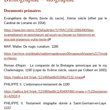
Documents primaires
Evangéliaire de Reims (texte du sacre), Xième siècle (offert par le
Cardinal de Lorraine en 1554)
https://www.bm-reims.fr/Default/doc/SYRACUSE/1866490/liber-
evangeliarum-et-epistolarum-ad-usum-ecclesiae-ss-hieronymi-et-
procopii-pragensis-vulgo-texte-d
#
MAP, Walter. De nugis curialium. 1180
https://archive.org/details/waltermapdenugis00mapwuoft/page/n217/mode
q=Henno
Roman d'Aquin - La conqueste de la Bretaigne armoricque par le roy
Charlemaigne, 1190 (copie du Xvème siècle, sauvé par Colbert en 1693)
https://gallica.bnf.fr/ark:/12148/bpt6k81586s/f132.image
#
PHILIPPE II. L'ordonnance-testament de 1190
https://gallica.bnf.fr/ark:/12148/bpt6k114540f/f460.image.r=%22testa
rk=42918;4
PHILIPPE II.
Testament olographe donné à Saint-Germain-en-Laye.
1222