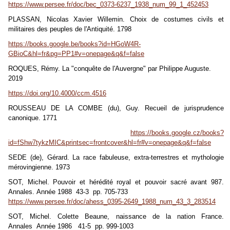
https://www.persee.fr/doc/bec_0373-6237_1938_num_99_1_452453
PLASSAN, Nicolas Xavier Willemin. Choix de costumes civils et
militaires des peuples de l'Antiquité. 1798
https://books.google.be/books?id=HGoW4R-
GBioC&hl=fr&pg=PP1#v=onepage&q&f=false
ROQUES, Rémy. La "conquête de l'Auvergne" par Philippe Auguste.
2019
https://doi.org/10.4000/ccm.4516
ROUSSEAU DE LA COMBE (du), Guy. Recueil de jurisprudence
canonique. 1771
https://books.google.cz/books?
id=fShw7tykzMIC&printsec=frontcover&hl=fr#v=onepage&q&f=false
SEDE (de), Gérard. La race fabuleuse, extra-terrestres et mythologie
mérovingienne. 1973
SOT, Michel. Pouvoir et hérédité royal et pouvoir sacré avant 987.
Annales. Année 1988 43-3 pp. 705-733
https://www.persee.fr/doc/ahess_0395-2649_1988_num_43_3_283514
SOT, Michel. Colette Beaune, naissance de la nation France.
Annales Année 1986 41-5 pp. 999-1003