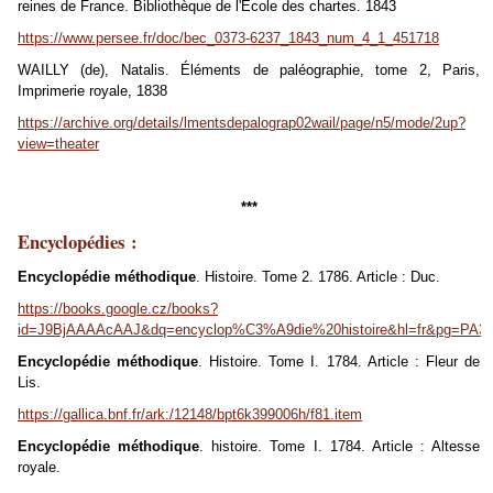
reines de France. Bibliothèque de l'École des chartes. 1843
https://www.persee.fr/doc/bec_0373-6237_1843_num_4_1_451718
WAILLY (de), Natalis. Éléments de paléographie, tome 2, Paris,
Imprimerie royale, 1838
https://archive.org/details/lmentsdepalograp02wail/page/n5/mode/2up?
view=theater
***
Encyclopédies :
Encyclopédie méthodique
. Histoire. Tome 2. 1786. Article : Duc.
https://books.google.cz/books?
id=J9BjAAAAcAAJ&dq=encyclop%C3%A9die%20histoire&hl=fr&pg=PA37
Encyclopédie méthodique
. Histoire. Tome I. 1784. Article : Fleur de
Lis.
https://gallica.bnf.fr/ark:/12148/bpt6k399006h/f81.item
Encyclopédie méthodique
. histoire. Tome I. 1784. Article : Altesse
royale.