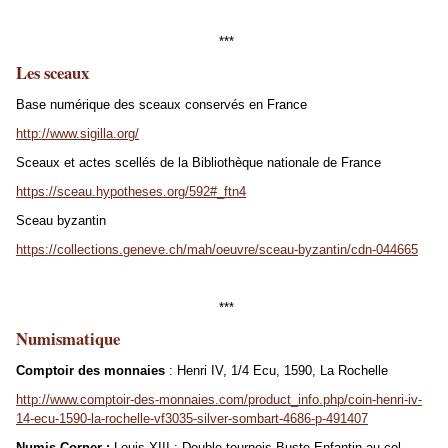
***
Les sceaux
Base numérique des sceaux conservés en France
http://www.sigilla.org/
Sceaux et actes scellés de la Bibliothèque nationale de France
https://sceau.hypotheses.org/592#_ftn4
Sceau byzantin
https://collections.geneve.ch/mah/oeuvre/sceau-byzantin/cdn-044665
***
Numismatique
Comptoir des monnaies
: Henri IV, 1/4 Ecu, 1590, La Rochelle
http://www.comptoir-des-monnaies.com/product_info.php/coin-henri-iv-
14-ecu-1590-la-rochelle-vf3035-silver-sombart-4686-p-491407
Numis Corner :
Louis XIII : Double tournois Buste Enfantin au col