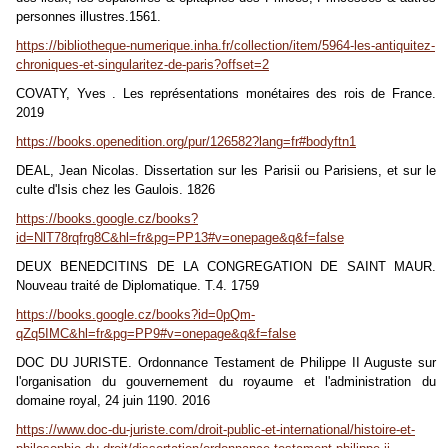
personnes illustres.1561.
https://bibliotheque-numerique.inha.fr/collection/item/5964-les-antiquitez-
chroniques-et-singularitez-de-paris?offset=2
COVATY, Yves . Les représentations monétaires des rois de France.
2019
https://books.openedition.org/pur/126582?lang=fr#bodyftn1
DEAL, Jean Nicolas. Dissertation sur les Parisii ou Parisiens, et sur le
culte d'Isis chez les Gaulois. 1826
https://books.google.cz/books?
id=NlT78rqfrg8C&hl=fr&pg=PP13#v=onepage&q&f=false
DEUX BENEDCITINS DE LA CONGREGATION DE SAINT MAUR.
Nouveau traité de Diplomatique. T.4. 1759
https://books.google.cz/books?id=0pQm-
qZq5IMC&hl=fr&pg=PP9#v=onepage&q&f=false
DOC DU JURISTE. Ordonnance Testament de Philippe II Auguste sur
l'organisation du gouvernement du royaume et l'administration du
domaine royal, 24 juin 1190. 2016
https://www.doc-du-juriste.com/droit-public-et-international/histoire-et-