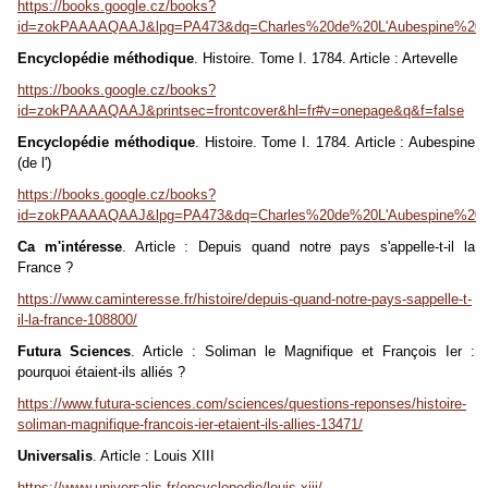
https://books.google.cz/books?
id=zokPAAAAQAAJ&lpg=PA473&dq=Charles%20de%20L'Aubespine%2016
Encyclopédie méthodique
. Histoire. Tome I. 1784. Article : Artevelle
https://books.google.cz/books?
id=zokPAAAAQAAJ&printsec=frontcover&hl=fr#v=onepage&q&f=false
Encyclopédie méthodique
. Histoire. Tome I. 1784. Article : Aubespine
(de l')
https://books.google.cz/books?
id=zokPAAAAQAAJ&lpg=PA473&dq=Charles%20de%20L'Aubespine%2016
Ca m'intéresse
. Article : Depuis quand notre pays s'appelle-t-il la
France ?
https://www.caminteresse.fr/histoire/depuis-quand-notre-pays-sappelle-t-
il-la-france-108800/
Futura Sciences
. Article : Soliman le Magnifique et François Ier :
pourquoi étaient-ils alliés ?
https://www.futura-sciences.com/sciences/questions-reponses/histoire-
soliman-magnifique-francois-ier-etaient-ils-allies-13471/
Universalis
. Article : Louis XIII
https://www.universalis.fr/encyclopedie/louis-xiii/