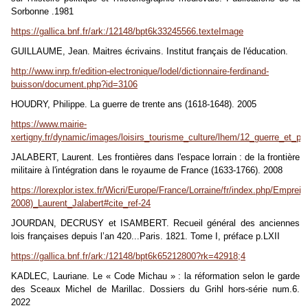
Sorbonne .1981
https://gallica.bnf.fr/ark:/12148/bpt6k33245566.texteImage
GUILLAUME, Jean. Maitres écrivains. Institut français de l'éducation.
http://www.inrp.fr/edition-electronique/lodel/dictionnaire-ferdinand-
buisson/document.php?id=3106
HOUDRY, Philippe. La guerre de trente ans (1618-1648). 2005
https://www.mairie-
xertigny.fr/dynamic/images/loisirs_tourisme_culture/lhem/12_guerre_et_p
JALABERT, Laurent.
Les frontières dans l'espace lorrain : de la frontière
militaire à l'intégration dans le royaume de France (1633-1766). 2008
https://lorexplor.istex.fr/Wicri/Europe/France/Lorraine/fr/index.php/Emprein
2008)_Laurent_Jalabert#cite_ref-24
JOURDAN, DECRUSY et ISAMBERT. Recueil général des anciennes
lois françaises depuis l’an 420...Paris. 1821. Tome I, préface p.LXII
https://gallica.bnf.fr/ark:/12148/bpt6k65212800?rk=42918;4
KADLEC, Lauriane. Le « Code Michau » : la réformation selon le garde
des Sceaux Michel de Marillac.
Dossiers du Grihl
hors-série num.6.
2022