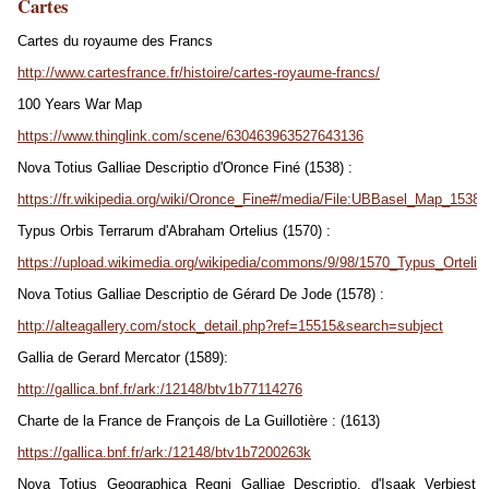
Cartes
Cartes du royaume des Francs
http://www.cartesfrance.fr/histoire/cartes-royaume-francs/
100 Years War Map
https://www.thinglink.com/scene/630463963527643136
Nova Totius Galliae Descriptio d'Oronce Finé (1538) :
https://fr.wikipedia.org/wiki/Oronce_Fine#/media/File:UBBasel_Map_1538
Typus Orbis Terrarum d'Abraham Ortelius (1570) :
https://upload.wikimedia.org/wikipedia/commons/9/98/1570_Typus_Orteliu
Nova Totius Galliae Descriptio de Gérard De Jode (1578) :
http://alteagallery.com/stock_detail.php?ref=15515&search=subject
Gallia de Gerard Mercator (1589):
http://gallica.bnf.fr/ark:/12148/btv1b77114276
Charte de la France de François de La Guillotière : (1613)
https://gallica.bnf.fr/ark:/12148/btv1b7200263k
Nova Totius Geographica Regni Galliae Descriptio, d'Isaak Verbiest