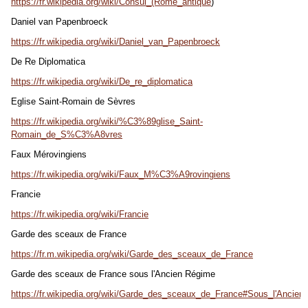
https://fr.wikipedia.org/wiki/Consul_(Rome_antique
)
Daniel van Papenbroeck
https://fr.wikipedia.org/wiki/Daniel_van_Papenbroeck
De Re Diplomatica
https
://fr.wikipedia.org/wiki/De_re_diplomatica
Eglise Saint-Romain de Sèvres
https://fr.wikipedia.org/wiki/%C3%89glise_Saint-
Romain_de_S%C3%A8vres
Faux Mérovingiens
https://fr.wikipedia.org/wiki/Faux_M%C3%A9rovingiens
Francie
https://fr.wikipedia.org/wiki/Francie
Garde des sceaux de France
https://fr.m.wikipedia.org/wiki/Garde_des_sceaux_de_France
Garde des sceaux de France sous l'Ancien Régime
https://fr.wikipedia.org/wiki/Garde_des_sceaux_de_France#Sous_l'Anc