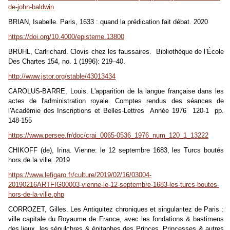
de-john-baldwin
BRIAN, Isabelle. Paris, 1633 : quand la prédication fait débat. 2020
https://doi.org/10.4000/episteme.13800
BRÜHL, Carlrichard. Clovis chez les faussaires. Bibliothèque de l’École
Des Chartes 154, no. 1 (1996): 219–40.
http://www.jstor.org/stable/43013434
CAROLUS-BARRE, Louis. L'apparition de la langue française dans les
actes de l'administration royale. Comptes rendus des séances de
l'Académie des Inscriptions et Belles-Lettres Année 1976 120-1 pp.
148-155
https://www.persee.fr/doc/crai_0065-0536_1976_num_120_1_13222
CHIKOFF (de), Irina. Vienne: le 12 septembre 1683, les Turcs boutés
hors de la ville. 2019
https://www.lefigaro.fr/culture/2019/02/16/03004-
20190216ARTFIG00003-vienne-le-12-septembre-1683-les-turcs-boutes-
hors-de-la-ville.php
CORROZET, Gilles. Les Antiquitez chroniques et singularitez de Paris :
ville capitale du Royaume de France, avec les fondations & bastimens
des lieux, les sépulchres & épitaphes des Princes, Princesses & autres