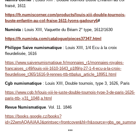
fraisé, 1611
https://fr.numiscorner.com/products/louis-xiii-double-tournois-
buste-enfantin-au-col-fraise-1611-lyons-gadoury6
#
Numista :
Louis XIII, Vaquette du Béarn 2° type, 1612/1630
https://fr.numista.com/catalogue/pieces37347.html
Philippe Saive numismatique
: Louis XIII, 1/4 Ecu à la croix
fleurdelisée, 1616
https://www.saivenumismatique.fr/monnaies_r1/monnaies-royales-
francaises_c49/louis-xiii-1610-1643_p189/g-27-1-4-ecu-a-la-croix-
fleurdelisee_t365/1616-9-rennes-ttb-ttbplus_article_18951.html
Cgb numismatique
: Louis XIII, Double tournois, type 3, 1626, Paris
https://www.cgb.fr/louis-xiii-le-juste-double-tournois-type-3-de-paris-1626-
paris-ttb-,v31_1048,a.html
Revue Numismatique
. Vol. 11. 1846
https://books.google.cz/books?
id=22wmAQAAIAAJ&printsec=frontcover&hl=fr&source=gbs_ge_summar
***