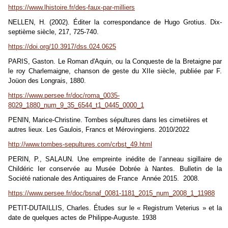
https://www.lhistoire.fr/des-faux-par-milliers
NELLEN, H. (2002). Éditer la correspondance de Hugo Grotius. Dix-
septième siècle, 217, 725-740.
https://doi.org/10.3917/dss.024.0625
PARIS, Gaston. Le Roman d'Aquin, ou la Conqueste de la Bretaigne par
le roy Charlemaigne, chanson de geste du XIIe siècle, publiée par F.
Joüon des Longrais, 1880.
https://www.persee.fr/doc/roma_0035-
8029_1880_num_9_35_6544_t1_0445_0000_1
PENIN, Marice-Christine. Tombes sépultures dans les cimetières et
autres lieux. Les Gaulois, Francs et Mérovingiens. 2010/2022
http://www.tombes-sepultures.com/crbst_49.html
PERIN, P., SALAUN. Une empreinte inédite de l’anneau sigillaire de
Childéric Ier conservée au Musée Dobrée à Nantes.
Bulletin de la
Société nationale des Antiquaires de France Année 2015. 2008.
https://www.persee.fr/doc/bsnaf_0081-1181_2015_num_2008_1_11988
PETIT-DUTAILLIS, Charles. Études sur le « Registrum Veterius » et la
date de quelques actes de Philippe-Auguste. 1938