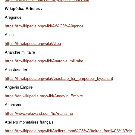
Wikipédia. Articles :
Arégonde
https://fr.wikipedia.org/wiki/Ar%C3%A9gonde
Alleu
https://fr.wikipedia.org/wiki/Alleu
Anarchie militaire
https://fr.wikipedia.org/wiki/Anarchie_militaire
Anastase Ier
https://fr.wikipedia.org/wiki/Anastase_Ier_(empereur_byzantin
)
Angevin Empire
https://en.wikipedia.org/wiki/Angevin_Empire
Arianisme
https://www.wikiwand.com/fr/Arianisme
Ateliers monétaires français
https://fr.wikipedia.org/wiki/Ateliers_mon%C3%A9taires_fran%C3%A7ais