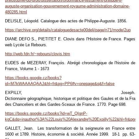
philosophie-du-droit/dissertation/ordonnance-testament-philippe-ii-
auguste-organisation-gouvernement-royaume-administration-domaine-
480285.html
DELISLE, Léopold. Catalogue des actes de Philippe-Auguste. 1856.
https://archive.org/details/cataloguedesacte00deli/page/n71/mode/2up
DIANE DEFO S., PIETITET E. Clovis dans l'Histoire de France. Pages
web Lycée Le Rebours.
http://web.fdn.fr/~rebours/clovis.htm
EUDES de MEZERAY, François. Abrégé chronologique de l'histoire de
France, Volume 1 - 1673
https://books.google.cz/books?
id=M7kWAAAAQAAJ&hl=fr&pg=PP6#v=onepage&q&f=false
EXPILLY, Joseph.
Dictionnaire géographique, historique et politique des Gaules et de la Fran
des Chanceliers et des Gardes-Sceaux de France. 1770. Page 698.
https://books.google.cz/books?id=wT_QIgnP-
kgC&dq=inauthor%3A%22Louis%20Alexandre%20Expilly%22&hl=fr&pg=
GALLET, Jean. Les transformation de la seigneurie en France entre
1600 et 1789. Histoire, économie & société. Année 1999. 18-1 pp. 63-