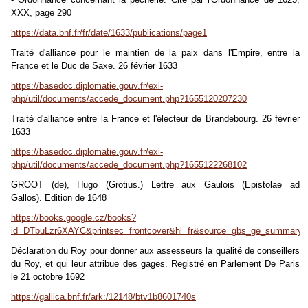
XXX, page 290
https://data.bnf.fr/fr/date/1633/publications/page1
Traité d'alliance pour le maintien de la paix dans l'Empire, entre la
France et le Duc de Saxe. 26 février 1633
https://basedoc.diplomatie.gouv.fr/exl-
php/util/documents/accede_document.php?1655120207230
Traité d'alliance entre la France et l'électeur de Brandebourg. 26 février
1633
https://basedoc.diplomatie.gouv.fr/exl-
php/util/documents/accede_document.php?1655122268102
GROOT (de), Hugo (Grotius.) Lettre aux Gaulois (Epistolae ad
Gallos).
Edition de 1648
https://books.google.cz/books?
id=DTbuLzr6XAYC&printsec=frontcover&hl=fr&source=gbs_ge_summary
Déclaration du Roy pour donner aux assesseurs la qualité de conseillers
du Roy, et qui leur attribue des gages. Registré en Parlement De Paris
le 21 octobre 1692
https://gallica.bnf.fr/ark:/12148/btv1b8601740s