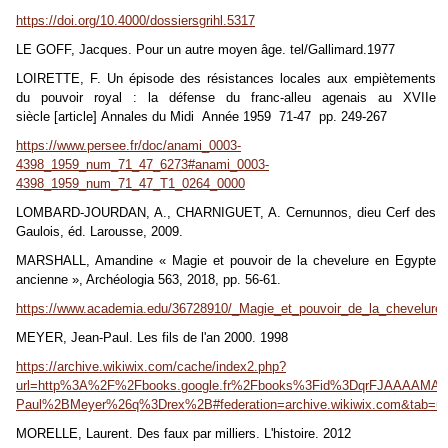
https://doi.org/10.4000/dossiersgrihl.5317
LE GOFF, Jacques. Pour un autre moyen âge. tel/Gallimard.1977
LOIRETTE, F. Un épisode des résistances locales aux empiètements
du pouvoir royal : la défense du franc-alleu agenais au XVIIe
siècle [article] Annales du Midi Année 1959 71-47 pp. 249-267
https://www.persee.fr/doc/anami_0003-
4398_1959_num_71_47_6273#anami_0003-
4398_1959_num_71_47_T1_0264_0000
LOMBARD-JOURDAN, A., CHARNIGUET, A. Cernunnos, dieu Cerf des
Gaulois, éd. Larousse, 2009.
MARSHALL, Amandine
« Magie et pouvoir de la chevelure en Egypte
ancienne », Archéologia 563, 2018, pp. 56-61.
https://www.academia.edu/36728910/_Magie_et_pouvoir_de_la_chevelur
MEYER, Jean-Paul. Les fils de l'an 2000. 1998
https://archive.wikiwix.com/cache/index2.php?
url=http%3A%2F%2Fbooks.google.fr%2Fbooks%3Fid%3DqrFJAAAA
Paul%2BMeyer%26q%3Drex%2B#federation=archive.wikiwix.com&tab=ur
MORELLE, Laurent. Des faux par milliers. L'histoire. 2012