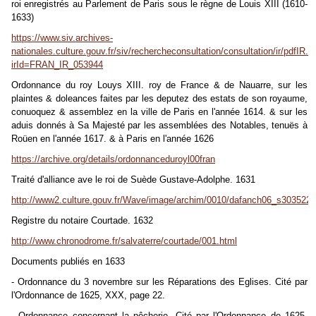
roi enregistrés au Parlement de Paris sous le règne de Louis XIII (1610-
1633)
https://www.siv.archives-
nationales.culture.gouv.fr/siv/rechercheconsultation/consultation/ir/pdfIR.a
irId=FRAN_IR_053944
Ordonnance du roy Louys XIII. roy de France & de Nauarre, sur les
plaintes & doleances faites par les deputez des estats de son royaume,
conuoquez & assemblez en la ville de Paris en l'année 1614. & sur les
aduis donnés à Sa Majesté par les assemblées des Notables, tenuës à
Roüen en l'année 1617. & à Paris en l'année 1626
https://archive.org/details/ordonnanceduroyl00fran
Traité d'alliance ave le roi de Suède Gustave-Adolphe. 1631
http://www2.culture.gouv.fr/Wave/image/archim/0010/dafanch06_s303522
Registre du notaire Courtade. 1632
http://www.chronodrome.fr/salvaterre/courtade/001.html
Documents publiés en 1633
- Ordonnance du 3 novembre sur les Réparations des Eglises. Cité par
l'Ordonnance de 1625, XXX, page 22.
- Ordonnance concernant la pêcherie. Cité par l'Ordonnance de 1625,