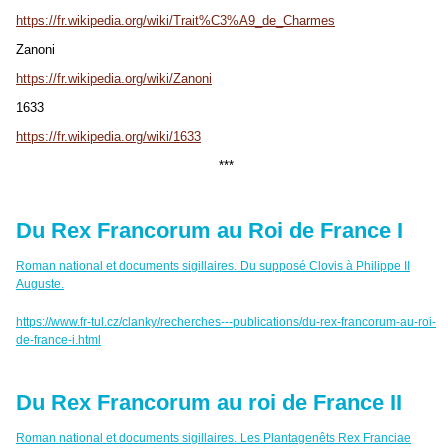
https://fr.wikipedia.org/wiki/Trait%C3%A9_de_Charmes
Zanoni
https://fr.wikipedia.org/wiki/Zanoni
1633
https://fr.wikipedia.org/wiki/1633
***
Du Rex Francorum au Roi de France I
Roman national et documents sigillaires. Du supposé Clovis à Philippe II
Auguste.
https://www.fr-tul.cz/clanky/recherches---publications/du-rex-francorum-au-roi-
de-france-i.html
Du Rex Francorum au roi de France II
Roman national et documents sigillaires. Les Plantagenêts Rex Franciae