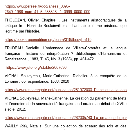
https://www.persee.fr/doc/ahess_0395-
2649_1986_num_41_5_283328_t1_0999_0000_000
THOLOZAN, Olivier. Chapitre I. Les instruments aristocratiques de la
critique In : Henri de Boulainvilliers : L’anti-absolutisme aristocratique
légitimé par l’histoire.
https://books.openedition.org/puam/318#bodyftn119
TRUDEAU Danielle. L'ordonnace de Villers-Cotterêts et la langue
française : histoire ou interprétation ? Bibliothèque d'Humanisme et
Renaissance , 1983, T. 45, No. 3 (1983), pp. 461-472
https://www.jstor.org/stable/2067690
VIGNAL Souleyreau, Marie-Catherine. Richelieu à la conquête de la
Lorraine : correspondance, 1633. 2010
https://www.researchgate.net/publication/281972033_Richelieu_a_la_con
VIGNAL Souleyreau, Marie-Catherine. La création du parlement de Metz
et l’exercice de la souveraineté française en Lorraine au début du XVIIe
siècle. 2012.
https://www.researchgate.net/publication/282005743_La_creation_du_par
WAILLY (de), Natalis. Sur une collection de sceaux des rois et des