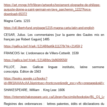
https://art.rmngp.fr/fr/library/artworks/testament-olographe-de-philippe-
auguste-donne-a-saint-germain-en-laye_parchemin_1222?force-
download=65372
Magna Carta. 1215
https://oll.libertyfund.org/page/1215-magna-carta-latin-and-english
CESAR, Julius. Les commentaires [sur la guerre des Gaules mis en
français par Robert Gaguin] 1485
https://gallica.bnf.fr/ark:/12148/bpt6k111278r?rk=21459;2
FRANCOIS Ier. L'ordonnance de Villers-Cotterêt. 1539
https://gallica.bnf.fr/ark:/12148/btv1b8609556f
PILLOT, Jean. Gallicæ linguæ institutio, latine sermone
conscripta.
Editon de 1563
https://books.google.cz/books?
id=8M1lAAAAcAAJ&printsec=frontcover&redir_esc=y#v=onepage&q&f=fa
SHAKESPEARE,
William
. King Lear. 1606
https://internetshakespeare.uvic.ca/Library/facsimile/bookplay/BL_Q1_Lr_1
Registres des ordonnances : lettres patentes, édits et déclarations du