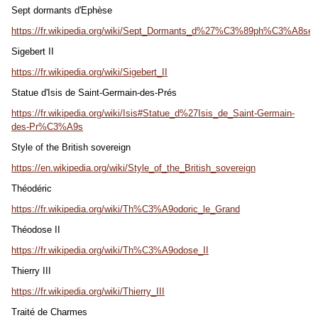
Sept dormants d'Ephèse
https://fr.wikipedia.org/wiki/Sept_Dormants_d%27%C3%89ph%C3%A8se
Sigebert II
https://fr.wikipedia.org/wiki/Sigebert_II
Statue d'Isis de Saint-Germain-des-Prés
https://fr.wikipedia.org/wiki/Isis#Statue_d%27Isis_de_Saint-Germain-
des-Pr%C3%A9s
Style of the British sovereign
https://en.wikipedia.org/wiki/Style_of_the_British_sovereign
Théodéric
https://fr.wikipedia.org/wiki/Th%C3%A9odoric_le_Grand
Théodose II
https://fr.wikipedia.org/wiki/Th%C3%A9odose_II
Thierry III
https://fr.wikipedia.org/wiki/Thierry_III
Traité de Charmes