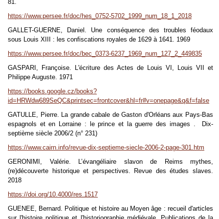
81.
https://www.persee.fr/doc/hes_0752-5702_1999_num_18_1_2018
GALLET-GUERNE, Daniel. Une conséquence des troubles féodaux
sous Louis XIII : les confiscations royales de 1629 à 1641. 1969
https://www.persee.fr/doc/bec_0373-6237_1969_num_127_2_449835
GASPARI, Françoise. L'écriture des Actes de Louis VI, Louis VII et
Philippe Auguste. 1971
https://books.google.cz/books?
id=HRWdw689SeQC&printsec=frontcover&hl=fr#v=onepage&q&f=false
GATULLE, Pierre. La grande cabale de Gaston d'Orléans aux Pays-Bas
espagnols et en Lorraine : le prince et la guerre des images . Dix-
septième siècle 2006/2 (n° 231)
https://www.cairn.info/revue-dix-septieme-siecle-2006-2-page-301.htm
GERONIMI, Valérie.
L’évangéliaire slavon de Reims mythes,
(re)découverte historique et perspectives. Revue des études slaves.
2018
https://doi.org/10.4000/res.1517
GUENEE, Bernard. Politique et histoire au Moyen âge : recueil d'articles
sur l'histoire politique et l'historiographie médiévale. Publications de la