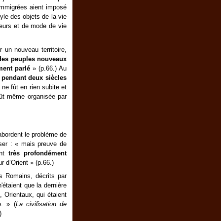
 immigrées aient imposé
yle des objets de la vie
œurs et de mode de vie
r un nouveau territoire,
 des peuples nouveaux
ûment parlé
» (p.66.) Au
«
pendant deux siècles
 ne fût en rien subite et
e fût même organisée par
 abordent le problème de
ser : « mais preuve de
ent
très profondément
r d’Orient » (p.66.)
s Romains, décrits par
étaient que la dernière
, Orientaux, qui étaient
. » (
La civilisation de
)