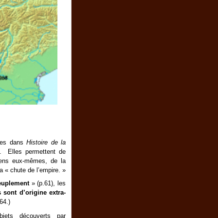
vées dans
Histoire de la
. Elles permettent de
riens eux-mêmes, de la
a « chute de l’empire. »
euplement
» (p.61), les
s sont d’origine extra-
64.)
objets découverts par