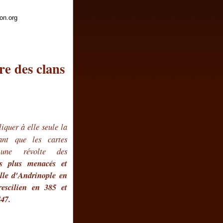
ion.org
e des clans
iquer à elle seule la
nt que les cartes
 une révolte des
rs plus menacés et
lle d'Andrinople en
rescilien en 385 et
447.