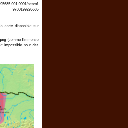
295685.001.0001/acprof-
9780199295685
a carte disponible sur
ion.png (comme l'immense
ait impossible pour des