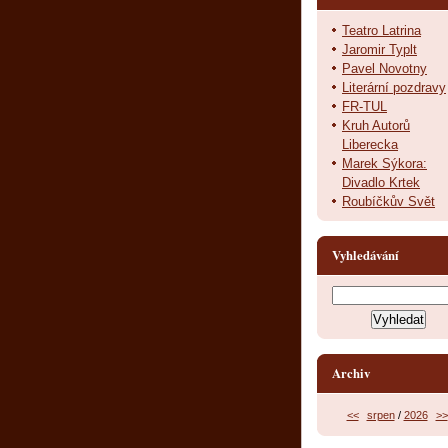
Teatro Latrina
Jaromir Typlt
Pavel Novotny
Literární pozdravy
FR-TUL
Kruh Autorů
Liberecka
Marek Sýkora:
Divadlo Krtek
Roubíčkův Svět
Vyhledávání
Archiv
<<
srpen
/
2026
>>