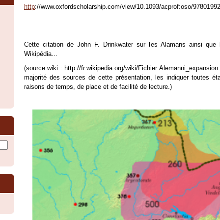
http
://www.oxfordscholarship.com/view/10.1093/acprof:oso/9780199
Cette citation de John F. Drinkwater sur les Alamans ainsi que l
Wikipédia...
(source wiki : http://fr.wikipedia.org/wiki/Fichier:Alemanni_expans
majorité des sources de cette présentation, les indiquer toutes ét
raisons de temps, de place et de facilité de lecture.)