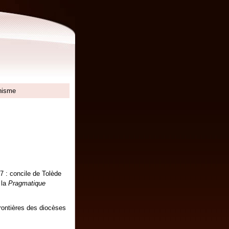
anisme
47 : concile de Tolède
 la
Pragmatique
rontières des diocèses