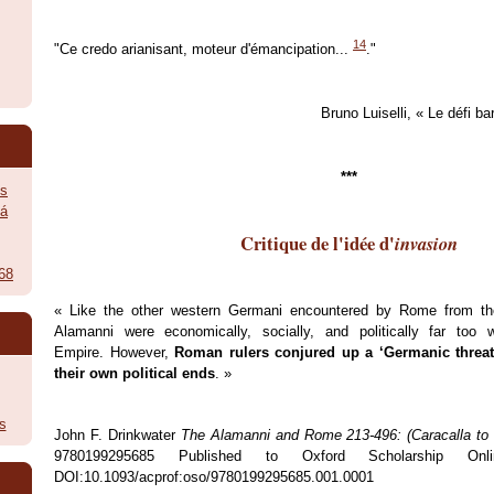
14
"Ce credo arianisant, moteur d'émancipation...
."
Bruno Luiselli
,
« Le défi ba
***
ès
vá
Critique de l'idée d'
invasion
968
« Like the other western Germani encountered by Rome from th
Alamanni were economically, socially, and politically far too
Empire. However,
Roman rulers conjured up a ‘Germanic threat’,
their own political ends
. »
s
John F. Drinkwater
The Alamanni and Rome 213-496: (Caracalla to 
9780199295685 Published to Oxford Scholarship Onl
DOI:10.1093/acprof:oso/9780199295685.001.0001