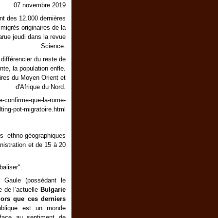
07 novembre 2019
nt des 12.000 dernières
migrés originaires de la
arue jeudi dans la revue
Science.
ifférencier du reste de
te, la population enfle.
aires du Moyen Orient et
d'Afrique du Nord.
-confirme-que-la-rome-
lting-pot-migratoire.html
s ethno-géographiques
nistration et de 15 à 20
baliser".
a Gaule (possédant le
e de l’actuelle
Bulgarie
lors que ces derniers
publique est un monde
 face au sentiment de