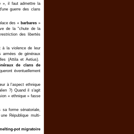
 », il faut admettre la
d'une guerre des clans
 place des «
barbares
»
ive de la "chute de la
striction des libertés
 à la violence de leur
s armées de généraux
es (Attila et Aetius).
énéraux de clans de
iqueront éventuellement
eur à l’aspect ethnique
lien ?) Quand il s'agit
ision « ethnique » fasse
sa forme sénatoriale,
t une République multi-
melting-pot migratoire