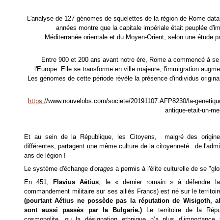
L'analyse de 127 génomes de squelettes de la région de Rome data
années montre que la capitale impériale était peuplée d'im
Méditerranée orientale et du Moyen-Orient, selon une étude p
Entre 900 et 200 ans avant notre ère, Rome a commencé à se d
l'Europe. Elle se transforme en ville majeure, l'immigration augmen
Les génomes de cette période révèle la présence d'individus origin
https:/
/www.nouvelobs.com/societe/20191107.AFP8230/la-genetique
antique-etait-un-me
Et au sein de la République, les Citoyens, malgré des origine
différentes, partagent une même culture de la citoyenneté...de l'admi
ans de légion !
Le système d'échange d'
otages
a permis à l'élite culturelle de se "glo
En 451,
Flavius Aétius
, le « dernier romain » à défendre l
commandement militaire sur ses alliés Francs) est né sur le territoir
(pourtant Aétius ne possède pas la réputation de Wisigoth, a
sont aussi passés par la Bulgarie.)
Le territoire de la Ré
cosmopolite, ou la désignation ethnique n’a plus d’importance