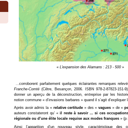
«
L'expansion des Alamans : 213 - 500
»
...corroborent parfaitement quelques éclairantes remarques rele
Franche-Comté
(Cêtre, Besançon, 2006. ISBN 978-2-87823-151-9)
donner un aperçu de la déconstruction, entreprise par les histo
notion commune « d’invasions barbares » quand il s’agit d’expliquer l
Après avoir admis la «
relative certitude
» des «
vagues
» de «
p
auteurs constateront qu’ «
il reste à savoir ... si ces occupation
régionale ou d’une élite locale requise aux modes franques
» (p.
Ainsi l’apparition d’un nouveau style, caractéristique des 