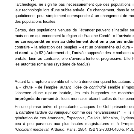
l’archéologie, ne signifie pas nécessairement que des populations
leur technologie lors d'une subite arrivée. Ce changement, dans le st
quotidienne, peut simplement correspondre à un changement de m
des populations locales.
Certes, des populations venues de l’étranger peuvent s’installer su
mais en ce qui concernent la région de Franche-Comté, «
l’arrivée
ne correspondit en rien au déferlement dont on a parfois ind
contraire « la migration des peuples » est un phénomène qui dura 
et demi
. » (p.62.) Autrement dit, l’arrivée supposée des « barbares »
brutale, bien au contraire, elle s'avérera lente et progressive. Ell
les autorités romaines (système de
foedus
)
Autant la « rupture » semble difficile à démontrer quand les auteurs
la « chute » de l’empire, autant l’idée de
continuité
semble s’impo
l’absence d’une rupture brutale, les rois burgondes se montrèr
imprégnés de romanité
: leurs monnaies étaient celles de l’empereu
En une phrase brève et percutante, Jacques Le Goff présente ce
la
narrative
tardive du vainqueur comme des "envahisseurs" : « Ils n'
génération de ces étrangers, Espagnols, Gaulois, Africains, Illyriens
peu à peu parvenus aux plus hautes magistratures et à l'Empire
l'Occident médiéval.
Arthaud, Paris, 1984
.
ISBN 2-7003-0458-6. P.31