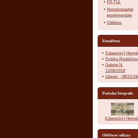
FR-TUL
Historiographie
expérimentale
Oddities
Fotoalbum
(Liberecký) Herm
Erotika Roubičko
Galerie N.
12/06/2018
Liberec - 08/21/1
Poslední fotografie
(Liberecký) Hermè
Oblíbené odkazy