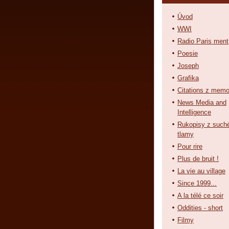
Úvod
WWI
Radio Paris ment
Poesie
Joseph
Grafika
Citations z memo
News Media and
Intelligence
Rukopisy z such
tlamy
Pour rire
Plus de bruit !
La vie au village
Since 1999...
A la télé ce soir
Oddities - short
Filmy