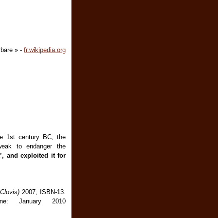
rbare » -
fr.wikipedia.org
e 1st century BC, the
 weak to endanger the
 and exploited it for
Clovis)
2007, ISBN-13:
ine: January 2010