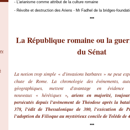
- L'arianisme comme attribut de la culture romaine
- Révolte et destruction des Ariens - Mr Fadhel de la bridges-foundat
***
La République romaine ou la guerr
du Sénat
ry
é
La notion trop simple
«
d'invasions barbares
»
ne peut expl
chute de Rome. La chronologie des événements, auta
géographiques, mettent d'avantage en évidence
nouveaux
«
hérétiques
»
, ariens en majorité, toujou
persécutés depuis l'avènement de Théodose après la batai
378, l'édit de Thessalonique de 380, l'exécution de P
l'adoption du Filioque au mystérieux concile de Tolède de 
***