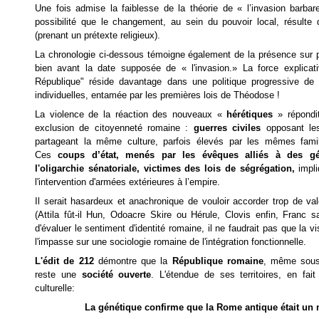
Une fois admise la faiblesse de la théorie de « l’invasion barbare
possibilité que le changement, au sein du pouvoir local, résulte 
(prenant un prétexte religieux).
La chronologie ci-dessous témoigne également de la présence sur
bien avant la date supposée de « l'invasion.» La force explicat
République" réside davantage dans une politique progressive de re
individuelles, entamée par les premières lois de Théodose !
La violence de la réaction des nouveaux «
hérétiques
» répondit
exclusion de citoyenneté romaine :
guerres civiles
opposant le
partageant la même culture, parfois élevés par les mêmes famill
Ces
coups d’état, menés par les évêques alliés à des g
l'oligarchie sénatoriale, victimes des lois de ségrégation,
impl
l'intervention d'armées extérieures à l’empire.
Il serait hasardeux et anachronique de vouloir accorder trop de val
(Attila fût-il Hun, Odoacre Skire ou Hérule, Clovis enfin, Franc sa
d'évaluer le sentiment d'identité romaine, il ne faudrait pas que la v
l'impasse sur une sociologie romaine de l'intégration fonctionnelle.
L'édit de 212
démontre que la
R
épublique romaine
, même sous 
reste une
société ouverte
. L'étendue de ses territoires, en fai
culturelle:
La génétique confirme que la Rome antique était un 