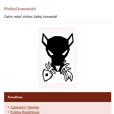
Přehled komentářů
Zatím nebyl vložen žádný komentář
Fotoalbum
(Liberecký) Hermès
Erotika Roubičková