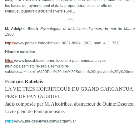
Malgré des siècles d'autodafé, on trouve encore dans la littérature classique,
les traces du rayonnement et de la prépondérance culturelle de
l'Afrique, toujours d'actualités vers 1540...
***
M. Adolphe Bloch
.
Etymologies et définitions diverses du mot de Maure
.
1903
https:/
/www.persee.fr/doc/bmsap_0037-8984_1903_num_4_1_7671
Histoire sablaise
https:
//www.lessablesdolonne.fr/culture-patrimoine/archives-
municipales/histoire-sablaise/histoire-
sablaise/#:~:text=Le%20Port%20des%20Sables%20s,navires%20y%20mou
François Rabelais
LA VIE TRES HORRIFICQUE DU GRAND GARGANTUA
PERE DE PANTAGRUEL.
Jadis composée par M. Alcofribas, abstracteur de Quinte Essence.
Livre plein de Pantagruelisme.
https:
//www.lire-des-livres.com/gargantua/