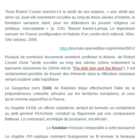
"Ainsi Robert Cousin cherche-t-il la vérité de ses origines, « une vérité qui,
selon lui, avait été sciemment occultée au long de treize siècles d’histoire, la
fondation sarrasine étant, pour les détenteurs du pouvoir religieux ou
politique, inacceptable » (p. 218). "Basset Karine-Larissa, Le légendaire
sarrasin en France (configuration et histoire d’un contre-récit national, XIXe-
XXe siècles). 2006.
https:
//journals.openedition.org/remmm/5613
Puisque de nombreux documents semblent confirmer la théorie de Robert
Cousin d'une "vérité occultée au long des siècles (citons notamment la
tapisserie alsacienne du 15ème siècle "
The wild men and the Moors
"), il est
certainement possible de trouver des éléments dans la littérature classique
venant soutenir cette hypothèse.
Le Gargantua (vers
1540
) de Rabelais étaye effectivement l'idée de la
prépondérance culturelle africaine sur les territoires européens, et ceux
qu'on nomme aujourd'hui la France.
Au chapitre XXXIII, un officier subalterne, tentant de formuler un compliment
au petit général Picrochole, construit sa flagornerie par une comparaison
flatteuse. Le comparant, archétype de puissance, est africain :
Le
Soubdan
n'est pas comparable a votre puissance
Le chapitre XVI explique comment Grangousier se fit envoyer la fameuse