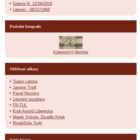
Galerie N. 12/06/2018
Liberec - 08/21/1968
Poslední fotografie
(Liberecký) Hermès
Oblíbené odkazy
Teatro Latrina
Jaromir Typlt
Pavel Novotny
Literární pozdravy
FR-TUL
Kruh Autorů Liberecka
Marek Sýkora: Divadlo Krtek
Roubíčkův Svět
Vyhledávání