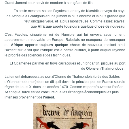
Grand Jument pour servir de monture à son géant de fils :
En ceste mesmes saison Fayoles quart roy de
Numidie
envoya du pays
de Africque a Grantgousier une jument la plus enorme et la plus grande que
feut oncques veue, et la plus monstreuse. Comme assez scavez,
que
Africque aporte tousjours quelque chose de nouveau
.
C'est Fayoles, cinquième roi de Numibie qui lui envoya cette jument,
apparemment introuvable en Europe. Rabelais ne manquera de remarquer
qu'
Afrique apporte toujours quelque chose de nouveau
, mettant ainsi
l'accent sur le fait que l'Afrique est le centre culturel, à partir duquel rayonne
le progrès des sciences et des techniques.
Et fut amenee par mer en troys carracques et un brigantin, jusques au port
de
Olone en Thalmondoys
.
La jument débarquera au port d'Olonne de Thalmondois (près des Sables
d'Olonne modernes) dont on dit qu'il devint le principal port en France sous le
règne de Louis XI dans les années 1470. Comme ce port s'ouvre sur l'océan
Atlantique, force est de conclure que les échanges économiques les plus
intenses proviennent de
l'ouest
.