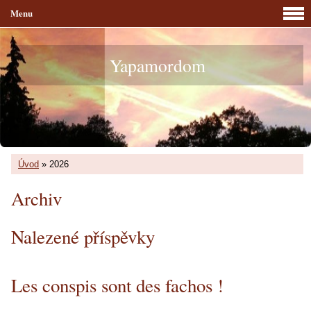
Menu
Yapamordom
Úvod
»
2026
Archiv
Nalezené příspěvky
Les conspis sont des fachos !