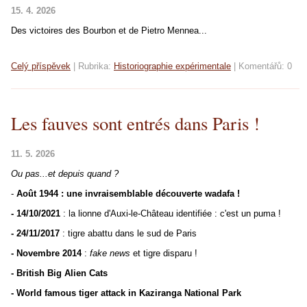
15. 4. 2026
Des victoires des Bourbon et de Pietro Mennea...
Celý příspěvek
|
Rubrika:
Historiographie expérimentale
|
Komentářů:
0
Les fauves sont entrés dans Paris !
11. 5. 2026
Ou pas...et depuis quand ?
-
Août 1944 : une invraisemblable découverte wadafa !
- 14/10/2021
: la lionne d'Auxi-le-Château identifiée : c'est un puma !
- 24/11/2017
: tigre abattu dans le sud de Paris
- Novembre 2014
:
fake news
et tigre disparu !
- British Big Alien Cats
- World famous tiger attack in Kaziranga National Park