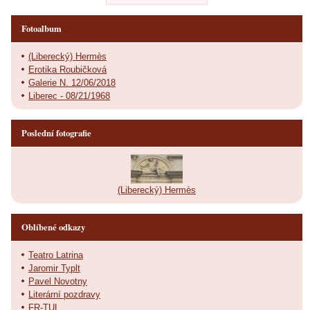
Fotoalbum
(Liberecký) Hermès
Erotika Roubičková
Galerie N. 12/06/2018
Liberec - 08/21/1968
Poslední fotografie
(Liberecký) Hermès
Oblíbené odkazy
Teatro Latrina
Jaromir Typlt
Pavel Novotny
Literární pozdravy
FR-TUL