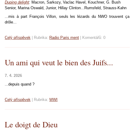
Duping delight
: Macron, Sarkozy, Vaclac Havel, Kouchner, G. Bush
Senior, Marina Oswald, Junior, Hillay Clinton...Rumsfeld, Strauss-Kahn
...mis à part François Villon, seuls les lézards du NWO trouvent ça
drôle...
Celý příspěvek
|
Rubrika:
Radio Paris ment
|
Komentářů:
0
Un ami qui veut le bien des Juifs...
7. 4. 2026
...depuis quand ?
Celý příspěvek
|
Rubrika:
WWI
Le doigt de Dieu