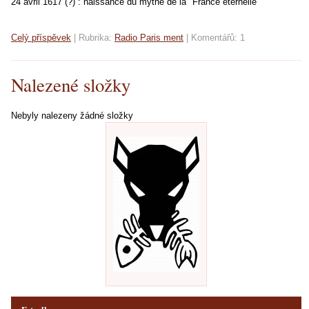
24 avril 1617 (?) : naissance du mythe de la "France éternelle"
Celý příspěvek
|
Rubrika:
Radio Paris ment
|
Komentářů:
1
Nalezené složky
Nebyly nalezeny žádné složky