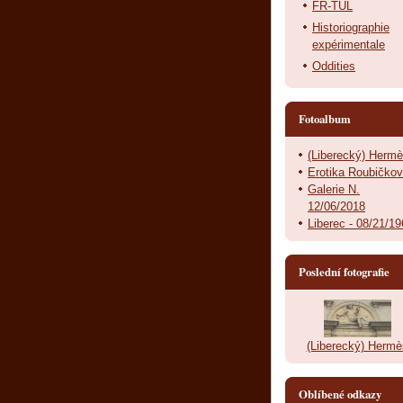
FR-TUL
Historiographie
expérimentale
Oddities
Fotoalbum
(Liberecký) Herm
Erotika Roubičko
Galerie N.
12/06/2018
Liberec - 08/21/1
Poslední fotografie
(Liberecký) Hermè
Oblíbené odkazy