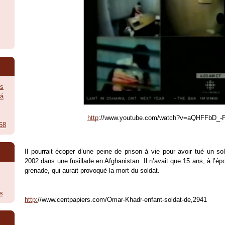
ès
vá
http
://www.youtube.com/watch?v=aQHFFbD_-
968
Il pourrait écoper d’une peine de prison à vie pour avoir tué un sol
2002 dans une fusillade en Afghanistan. Il n’avait que 15 ans, à l’épo
grenade, qui aurait provoqué la mort du soldat.
s
http:
//www.centpapiers.com/Omar-Khadr-enfant-soldat-de,2941