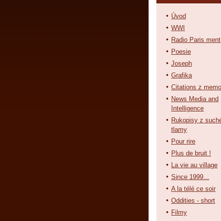
Úvod
WWI
Radio Paris ment
Poesie
Joseph
Grafika
Citations z memo
News Media and
Intelligence
Rukopisy z such
tlamy
Pour rire
Plus de bruit !
La vie au village
Since 1999...
A la télé ce soir
Oddities - short
Filmy