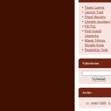
Teatro Latrina
Jaromir Typlt
Pavel Novotny
Literární pozdravy
FR-TUL
Kruh Autorů
Liberecka
Marek Sýkora:
Divadlo Krtek
Roubíčkův Svět
Vyhledávání
Archiv
<<
srpen
/
2026
>>