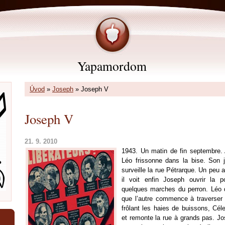
Yapamordom
Úvod
»
Joseph
»
Joseph V
Joseph V
21. 9. 2010
1943. Un matin de fin septembre.
Léo
frissonne dans la bise. Son jo
surveille la rue Pétrarque. Un peu a
il voit enfin Joseph ouvrir la p
quelques marches du perron.
Léo
d
que l’autre commence à traverser 
frôlant les haies de buissons,
Céle
et remonte la rue à grands pas. Jos