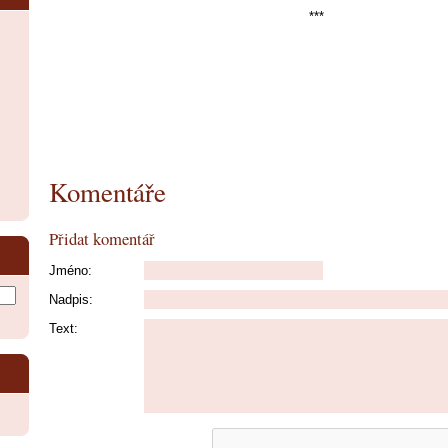
***
Komentáře
Přidat komentář
Jméno:
Nadpis:
Text: