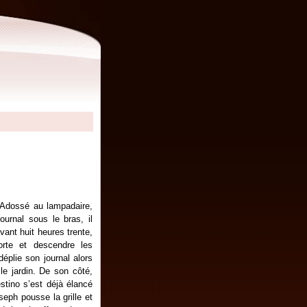
 Adossé au lampadaire,
urnal sous le bras, il
vant huit heures trente,
orte et descendre les
éplie son journal alors
le jardin. De son côté,
stino
s’est déjà élancé
eph pousse la grille et