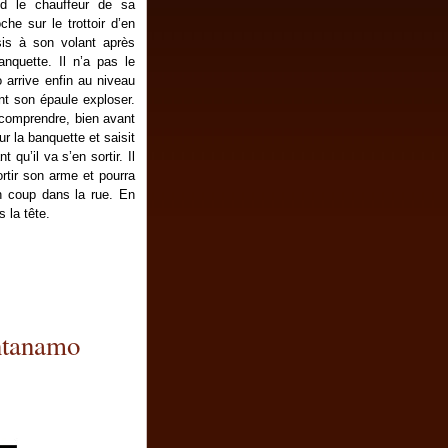
end le chauffeur de sa
he sur le trottoir d’en
sis à son volant après
banquette.
Il n’a pas le
 arrive enfin au niveau
ent son
épaule
exploser.
comprendre, bien avant
ur la banquette et saisit
 qu’il va s’en sortir. Il
ortir son arme et pourra
un coup dans la rue. En
s la tête.
ntanamo