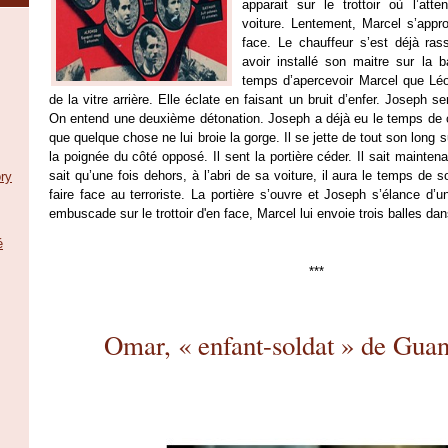
apparait sur le trottoir où l’att
voiture. Lentement, Marcel s’approc
face.
Le chauffeur s’est déjà ras
avoir installé son maitre sur la 
temps d’apercevoir Marcel que
Léo
de la vitre arrière. Elle
éclate en faisant un bruit d’enfer. Joseph s
On entend une deuxième détonation. Joseph a déjà eu le temps de 
que quelque chose ne lui broie la gorge. Il se jette de tout son long s
la poignée du côté opposé. Il sent la portière céder. Il sait maintenant
sait qu’une fois dehors, à l’abri de sa voiture, il aura le temps de s
ry
faire face au terroriste. La portière s’ouvre et Joseph s’élance d’
embuscade sur le trottoir d'en face, Marcel lui envoie trois balles dan
é
***
Omar, « enfant-soldat » de Gua