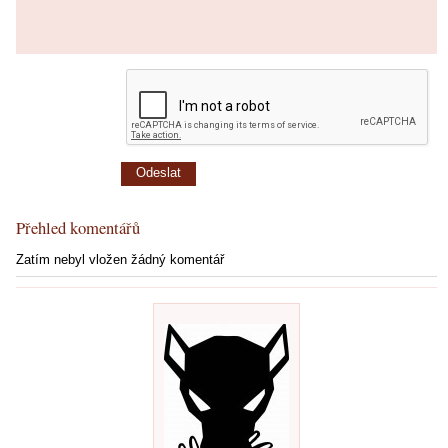
Přehled komentářů
Zatím nebyl vložen žádný komentář