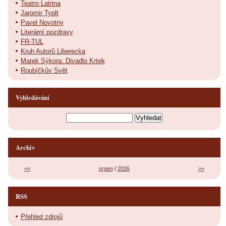
Teatro Latrina
Jaromir Typlt
Pavel Novotny
Literární pozdravy
FR-TUL
Kruh Autorů Liberecka
Marek Sýkora: Divadlo Krtek
Roubíčkův Svět
Vyhledávání
Archiv
<<
srpen
/
2026
>>
RSS
Přehled zdrojů