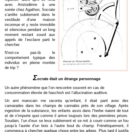
avec Aristod
è
me
à
une
soirée chez Agathon, Socrate
s‘arr
ê
te subitement dans le
vestibule d‘une maison
inconnue et y reste immobile
et silencieux pendant un long
moment restant sourd aux
appels de l‘esclave parti le
chercher.
N‘est-ce pas-l
à
le
comportement typique des
individus en pleine montée
de trip ?
Σ
ocrate était un étrange personnage
Un autre phénom
è
ne que l‘on rencontre souvent en cas de
consommation élevée de haschish est l‘allucination auditive.
Un ami
marocain me raconta qu‘enfant, il était parti avec des
camarades dans les champs de cannabis pr
ès
de son village. Apr
è
s
ingestion de la substance, les enfants assis dans l‘herbe riaient de tout
et de n‘importe quoi comme il arrive toujours lors des premi
è
res prises.
Soudain, l‘un d‘eux se leva subitement et se mit
à
courir comme un fou
jusqu‘
à
l‘aurée d‘un bois
à
l‘autre bout du champ. Frénétiquement, il
commenca
à
chercher quelque chose entre les arbres. Plus tard il justifa