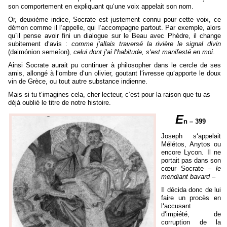
son comportement en expliquant qu‘une voix appelait son nom.
Or, deuxi
è
me indice, Socrate est justement connu pour cette voix, ce
démon comme il l‘appelle, qui l‘accompagne partout. Par exemple, alors
qu´il pense avoir fini un dialogue sur le Beau avec Ph
è
dre, il change
subitement d‘avis :
comme j‘allais traversé la rivi
è
re le signal divin
(daimónion semeíon)
,
celui dont j‘ai l‘habitude, s‘est manifesté en moi
.
Αinsi Socrate aurait pu continuer
à
philosopher dans le cercle de ses
amis, allongé
à
l‘ombre d‘un olivier, goutant l‘ivresse qu‘apporte le doux
vin de Gr
è
ce, ou tout autre substance indienne.
Mais si tu t‘imagines cela, cher lecteur, c‘est pour la raison que tu as
déj
à
oubli
é
le titre de notre histoire.
E
n – 399
Joseph s‘appelait
Mélétos, Anytos ou
encore Lycon. Il ne
portait pas dans son
c
œ
ur Socrate –
le
mendiant bavard
–
Il décida donc de lui
faire un proc
è
s en
l‘accusant
d‘impiété, de
corruption de la