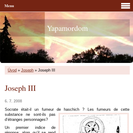
Menu
Yapamordom
Úvod
»
Joseph
»
Joseph III
Joseph III
6. 7. 2008
Socrate était-il un fumeur de haschich ? Les fumeurs de cette
substance ne sont-ils pas
d‘étranges personnages?
Un premier indice de
réponse: alors qu‘il se rend