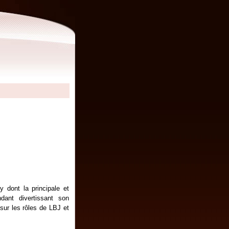
 dont la principale et
ndant divertissant son
sur les rôles de LBJ et