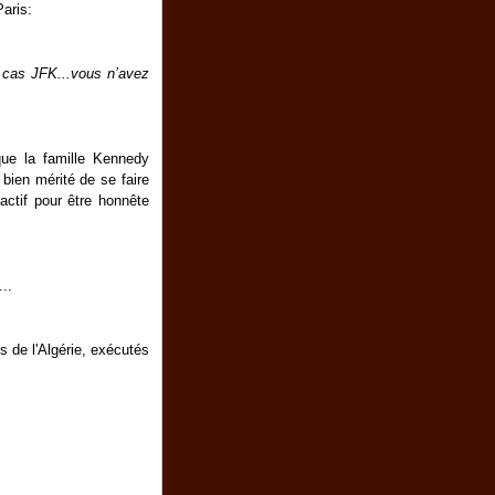
Paris:
e cas JFK...vous n’avez
 que la famille Kennedy
 bien mérité de se faire
nactif pour être honnête
...
s de l'Algérie, exécutés