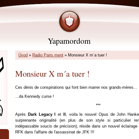
Yapamordom
Úvod
»
Radio Paris ment
»
Monsieur X m´a tuer !
Monsieur X m´a tuer !
Ces dénis de conspirations qui font bien marrer nos grands-mères...
...da Kennedy curse !
***
Après
Dark Legacy I
et
II
, voila le nouvel Opus de John Hankey
surprenante originalité (en plus de son style si particulier re
indépassable soucis de précision), réside dans un nouvel éclairage 
RFK dans l'affaire de l'assassinat de JFK !!!