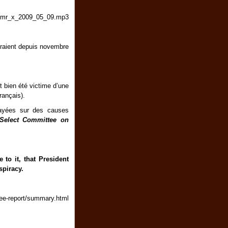
io/mr_x_2009_05_09.mp3
eraient depuis novembre
t bien été victime d’une
rançais).
tayées
sur des causes
 Select Committee on
 to it, that President
spiracy.
tee-report/summary.html