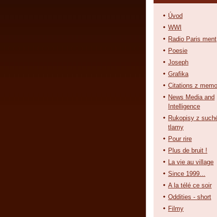
Úvod
WWI
Radio Paris ment
Poesie
Joseph
Grafika
Citations z memo
News Media and
Intelligence
Rukopisy z such
tlamy
Pour rire
Plus de bruit !
La vie au village
Since 1999...
A la télé ce soir
Oddities - short
Filmy