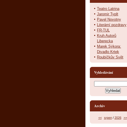
Teatro Latrina
Jaromir Typlt
Pavel Novotny
Literární pozdravy
FR-TUL
Kruh Autorů
Liberecka
Marek Sýkora:
Divadlo Krtek
Roubíčkův Svět
Vyhledávání
Archiv
<<
srpen
/
2026
>>