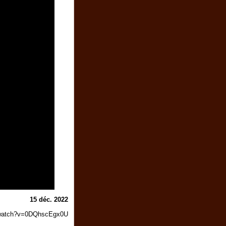
15 déc. 2022
/watch?v=0DQhscEgx0U