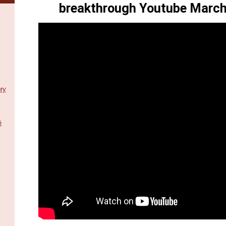
breakthrough Youtube Marc
ry
é