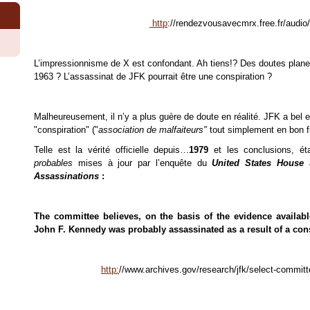
http
://rendezvousavecmrx.free.fr/aud
L’impressionnisme de X est confondant. Ah tiens!? Des doutes plan
1963 ? L’assassinat de JFK pourrait être une conspiration ?
Malheureusement, il n’y a plus guère de doute en réalité. JFK a bel e
"conspiration" ("
association de malfaiteurs"
tout simplement en bon f
Telle est la vérité officielle depuis…
1979
et les conclusions, é
probables
mises à jour par
l’enquête du
United States House
Assassinations
:
The committee believes, on the basis of the evidence available
John F. Kennedy was probably assassinated as a result of a con
http:
//www.archives.gov/research/jfk/select-commit