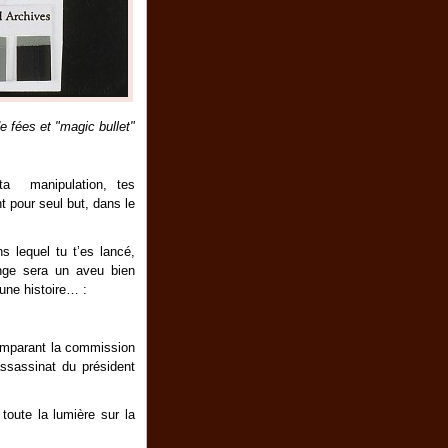
e fées et "magic bullet"
 ta manipulation, tes
 pour seul but, dans le
s lequel tu t’es lancé,
nge sera un aveu bien
’une histoire… :
mparant la commission
ssassinat du président
toute la lumière sur la