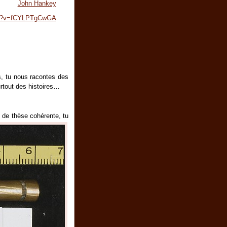
John Hankey
tch?v=fCYLPTgCwGA
, tu nous racontes des
rtout des histoires…
 de thèse cohérente, tu