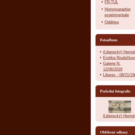
FR-TUL
Historiographie
expérimentale
Oddities
Fotoalbum
(Liberecký) Herm
Erotika Roubičko
Galerie N.
12/06/2018
Liberec - 08/21/1
Poslední fotografie
(Liberecký) Hermè
Oblíbené odkazy