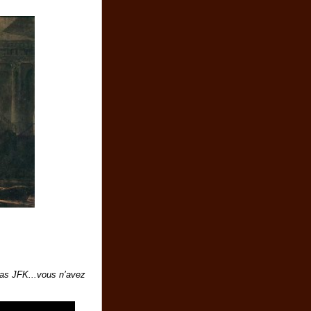
cas JFK...vous n’avez