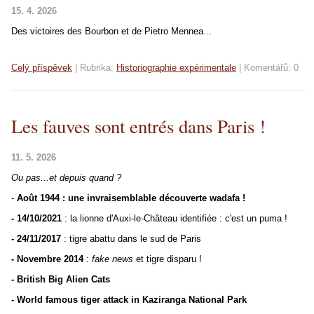
15. 4. 2026
Des victoires des Bourbon et de Pietro Mennea...
Celý příspěvek
|
Rubrika:
Historiographie expérimentale
|
Komentářů:
0
Les fauves sont entrés dans Paris !
11. 5. 2026
Ou pas...et depuis quand ?
-
Août 1944 : une invraisemblable découverte wadafa !
- 14/10/2021
: la lionne d'Auxi-le-Château identifiée : c'est un puma !
- 24/11/2017
: tigre abattu dans le sud de Paris
- Novembre 2014
:
fake news
et tigre disparu !
- British Big Alien Cats
- World famous tiger attack in Kaziranga National Park