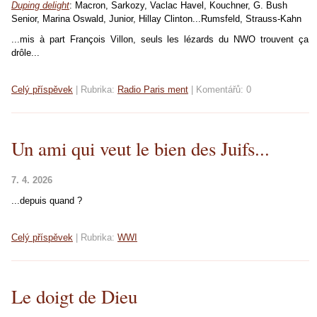
Duping delight
: Macron, Sarkozy, Vaclac Havel, Kouchner, G. Bush
Senior, Marina Oswald, Junior, Hillay Clinton...Rumsfeld, Strauss-Kahn
...mis à part François Villon, seuls les lézards du NWO trouvent ça
drôle...
Celý příspěvek
|
Rubrika:
Radio Paris ment
|
Komentářů:
0
Un ami qui veut le bien des Juifs...
7. 4. 2026
...depuis quand ?
Celý příspěvek
|
Rubrika:
WWI
Le doigt de Dieu