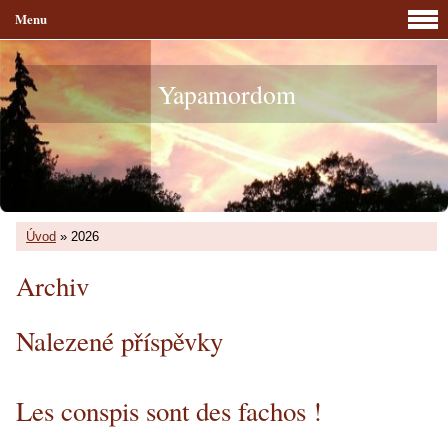
Menu
Yapamordom
Úvod
»
2026
Archiv
Nalezené příspěvky
Les conspis sont des fachos !