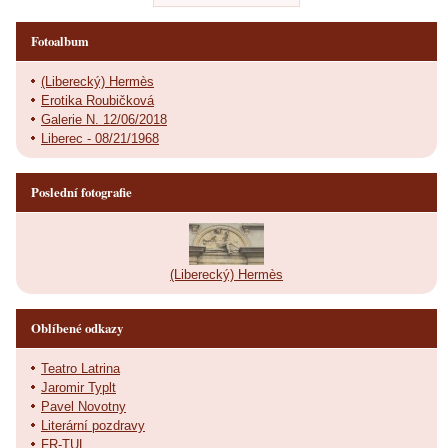
Fotoalbum
(Liberecký) Hermès
Erotika Roubičková
Galerie N. 12/06/2018
Liberec - 08/21/1968
Poslední fotografie
(Liberecký) Hermès
Oblíbené odkazy
Teatro Latrina
Jaromir Typlt
Pavel Novotny
Literární pozdravy
FR-TUL