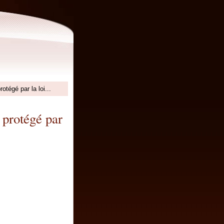
otégé par la loi...
t protégé par