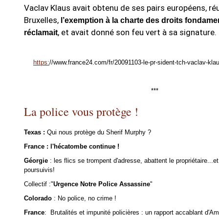
Vaclav Klaus avait obtenu de ses pairs européens, ré
Bruxelles,
l’exemption à la charte des droits fondame
, et avait donné son feu vert à sa signature.
réclamait
https:
//www.france24.com/fr/20091103-le-pr-sident-tch-vaclav-klaus
***
La police vous protège !
Texas :
Qui nous protège du Sherif Murphy ?
France : l'hécatombe continue !
Géorgie
: les flics se trompent d'adresse, abattent le propriétaire...e
poursuivis!
Collectif :"
Urgence Notre Police Assassine
"
Colorado
: No police, no crime !
France
: Brutalités et impunité policières : un rapport accablant d'Am