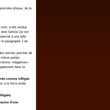
 première phrase, de la
 mort, a été rendue
ont l'article 1er est
ondamné à une telle
é le paragraphe 2 de
des articles précités de
a même portée,
finitions «négatives»
également dans la
érée comme infligée
urs à la force rendu
llégale;
vasion d'une