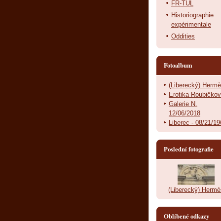
FR-TUL
Historiographie
expérimentale
Oddities
Fotoalbum
(Liberecký) Herm
Erotika Roubičko
Galerie N.
12/06/2018
Liberec - 08/21/1
Poslední fotografie
(Liberecký) Hermè
Oblíbené odkazy