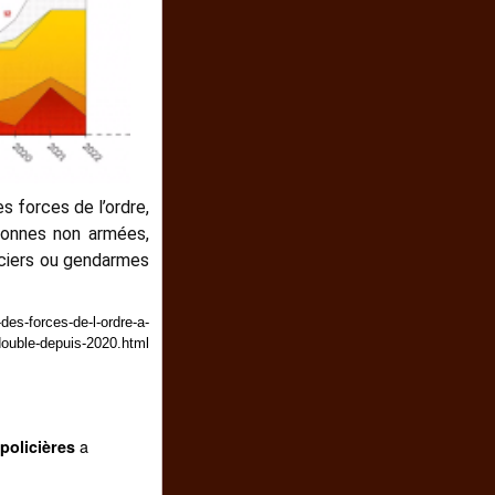
s forces de l’ordre,
sonnes non armées,
iciers ou gendarmes
des-forces-de-l-ordre-a-
double-depuis-2020.html
a
policières