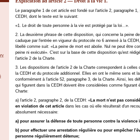
Explication ad article 2 — Droit à la vie 1.
Le paragraphe 1 de cet article est fondé sur l'article 2, paragraphe 1,
CEDH, dont le texte est le suivant:
«1. Le droit de toute personne à la vie est protégé par la loi...».
2. La deuxième phrase de cette disposition, qui concerne la peine de
caduque par l'entrée en vigueur du protocole no 6 annexé à la CEDH, d
libellé comme suit: «La peine de mort est abolie. Nul ne peut être c
peine ni exécuté». C'est sur la base de cette disposition qu'est rédig
ry
l'article 2 de la Charte.
3. Les dispositions de l'article 2 de la Charte correspondent à celles 
la CEDH et du protocole additionnel. Elles en ont le même sens et l
é
conformément à l'article 52, paragraphe 3, de la Charte. Ainsi, les dé
qui figurent dans la CEDH doivent être considérées comme figurant 
Charte:
a) l'article 2, paragraphe 2, de la CEDH: «
La mort n'est pas consid
en violation de cet article
dans les cas où elle résulterait d'un reco
absolument nécessaire:
a) pour assurer la défense de toute personne contre la violence i
b) pour effectuer une arrestation régulière ou pour empêcher l'é
personne régulièrement détenue;