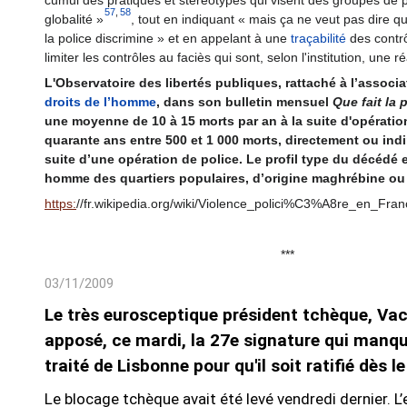
57
,
58
globalité »
, tout en indiquant
« mais ça ne veut pas dire 
la police discrimine »
et en appelant à une
traçabilité
des contrô
limiter les contrôles au faciès qui sont, selon l'institution, une r
L'Observatoire des libertés publiques, rattaché à l’associ
droits de l’homme
, dans son bulletin mensuel
Que fait la 
une moyenne de 10 à 15 morts par an à la suite d'opération
quarante ans entre 500 et 1 000 morts, directement ou indi
suite d’une opération de police. Le profil type du décédé 
homme des quartiers populaires, d’origine maghrébine ou 
https:
//fr.wikipedia.org/wiki/Violence_polici%C3%A8re_en_
***
03/11/2009
Le très eurosceptique président tchèque, Vac
apposé, ce mardi, la 27e signature qui manqu
traité de Lisbonne pour qu'il soit ratifié dès 
Le blocage tchèque avait été levé vendredi dernier. L