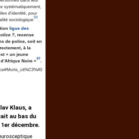
que systématiquement,
les d'identité, pour
59
éalité sociologique
.
ation
ligue des
police ?
, recense
s de police, soit en
rectement, à la
est « un jeune
67
d’Afrique Noire »
.
France#Morts_cit%C3%A9es_en_lien_avec_des_violences_polici%C3%A8
lav Klaus, a
ait au bas du
le 1er décembre.
’eurosceptique