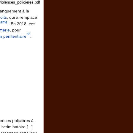
iolences_policieres.pdf
manquement à la
oits
, qui a remplacé
sante]
. En 2018, ces
merie
, pour
56
n pénitentiaire
.
olences policières à
scriminatoire [...]
personnes dans leur