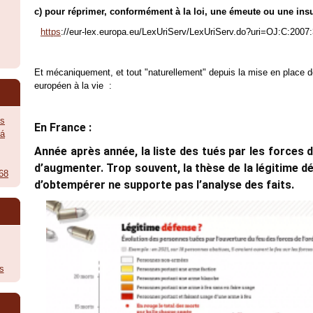
c) pour réprimer, conformément à la loi, une émeute ou une ins
https
://eur-lex.europa.eu/LexUriServ/LexUriServ.do?uri=OJ:C:200
Et mécaniquement, et tout "naturellement" depuis la mise en place de
européen à la vie :
ès
En France :
vá
Année après année, la liste des tués par les forces d
d’augmenter. Trop souvent, la thèse de la légitime d
968
d’obtempérer ne supporte pas l’analyse des faits.
s