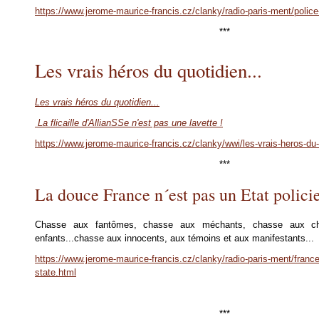
https://www.jerome-maurice-francis.cz/clanky/radio-paris-ment/police-
***
Les vrais héros du quotidien...
Les vrais héros du quotidien...
La flicaille d'AllianSSe n'est pas une lavette !
https://www.jerome-maurice-francis.cz/clanky/wwi/les-vrais-heros-du-
***
La douce France n´est pas un Etat policie
Chasse aux fantômes, chasse aux méchants, chasse aux ch
enfants...chasse aux innocents, aux témoins et aux manifestants...
https://www.jerome-maurice-francis.cz/clanky/radio-paris-ment/france-
state.html
***