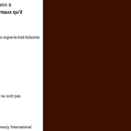
unis à
ntaux qu’il
-signe-le-trait-lisbonne
t ne sont pas
nesty International