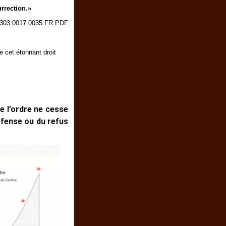
urrection.»
7:303:0017:0035:FR:PDF
 cet étonnant droit
e l’ordre ne cesse
éfense ou du refus