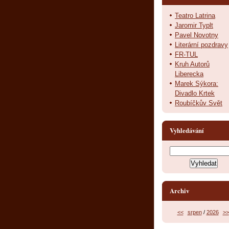
Teatro Latrina
Jaromir Typlt
Pavel Novotny
Literární pozdravy
FR-TUL
Kruh Autorů
Liberecka
Marek Sýkora:
Divadlo Krtek
Roubíčkův Svět
Vyhledávání
Archiv
<<
srpen
/
2026
>>