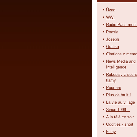
Úvod
WWI
Radio Paris ment
Poesie
Joseph
Grafika
Citations z memo
News Media and
Intelligence
Rukopisy z such
tlamy
Pour rire
Plus de bruit !
La vie au village
Since 1999...
A la télé ce soir
Oddities - short
Filmy