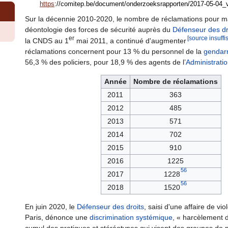
https
://comitep.be/document/onderzoeksrapporten/2017-05-04_v
Sur la décennie 2010-2020, le nombre de réclamations pour 
déontologie des forces de sécurité auprès du
Défenseur des dr
er
[source insuffi
la CNDS au
1
mai 2011
, a continué d'augmenter
réclamations concernent pour 13
%
du personnel de la
gendar
56,3
%
des policiers, pour 18,9
%
des agents de l’
Administratio
Année
Nombre de réclamations
2011
363
2012
485
2013
571
2014
702
2015
910
2016
1225
56
2017
1228
56
2018
1520
En juin 2020, le
Défenseur des droits
, saisi d'une affaire de vi
Paris, dénonce une
discrimination systémique
,
« harcèlement di
cumul des pratiques et stéréotypes qui visent des groupes de 