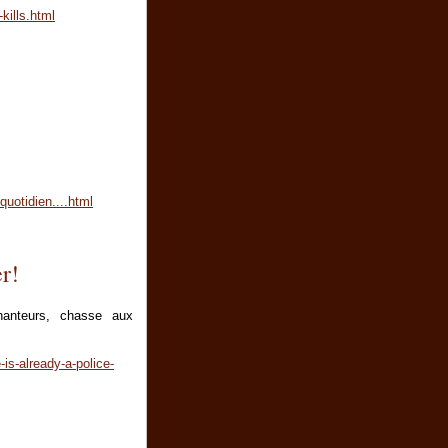
kills.html
quotidien....html
r!
anteurs, chasse aux
is-already-a-police-