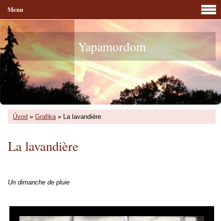
Menu
Yapamordom
Úvod
»
Grafika
»
La lavandière
La lavandière
Un dimanche de pluie