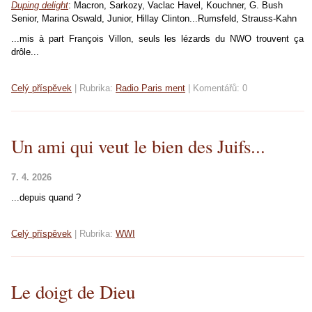
Duping delight
: Macron, Sarkozy, Vaclac Havel, Kouchner, G. Bush
Senior, Marina Oswald, Junior, Hillay Clinton...Rumsfeld, Strauss-Kahn
...mis à part François Villon, seuls les lézards du NWO trouvent ça
drôle...
Celý příspěvek
|
Rubrika:
Radio Paris ment
|
Komentářů:
0
Un ami qui veut le bien des Juifs...
7. 4. 2026
...depuis quand ?
Celý příspěvek
|
Rubrika:
WWI
Le doigt de Dieu