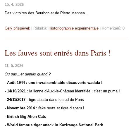
15. 4. 2026
Des victoires des Bourbon et de Pietro Mennea...
Celý příspěvek
|
Rubrika:
Historiographie expérimentale
|
Komentářů:
0
Les fauves sont entrés dans Paris !
11. 5. 2026
Ou pas...et depuis quand ?
-
Août 1944 : une invraisemblable découverte wadafa !
- 14/10/2021
: la lionne d'Auxi-le-Château identifiée : c'est un puma !
- 24/11/2017
: tigre abattu dans le sud de Paris
- Novembre 2014
:
fake news
et tigre disparu !
- British Big Alien Cats
- World famous tiger attack in Kaziranga National Park