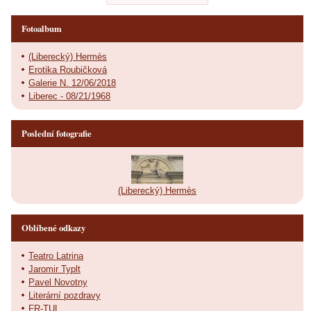
Fotoalbum
(Liberecký) Hermès
Erotika Roubičková
Galerie N. 12/06/2018
Liberec - 08/21/1968
Poslední fotografie
(Liberecký) Hermès
Oblíbené odkazy
Teatro Latrina
Jaromir Typlt
Pavel Novotny
Literární pozdravy
FR-TUL