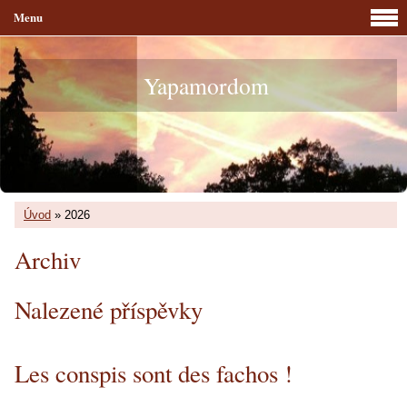
Menu
Yapamordom
Úvod
»
2026
Archiv
Nalezené příspěvky
Les conspis sont des fachos !