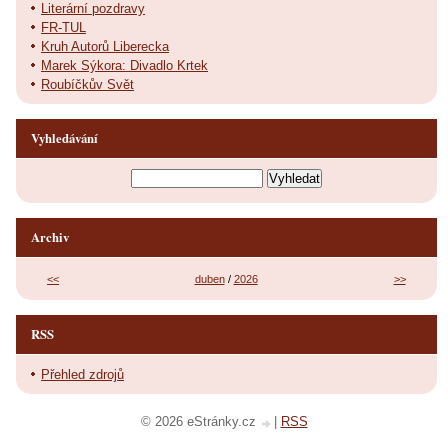
Literární pozdravy
FR-TUL
Kruh Autorů Liberecka
Marek Sýkora: Divadlo Krtek
Roubíčkův Svět
Vyhledávání
Archiv
<<
duben
/
2026
>>
RSS
Přehled zdrojů
© 2026 eStránky.cz
|
RSS