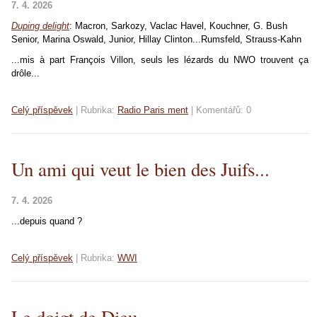
7. 4. 2026
Duping delight
: Macron, Sarkozy, Vaclac Havel, Kouchner, G. Bush
Senior, Marina Oswald, Junior, Hillay Clinton...Rumsfeld, Strauss-Kahn
...mis à part François Villon, seuls les lézards du NWO trouvent ça
drôle...
Celý příspěvek
|
Rubrika:
Radio Paris ment
|
Komentářů:
0
Un ami qui veut le bien des Juifs...
7. 4. 2026
...depuis quand ?
Celý příspěvek
|
Rubrika:
WWI