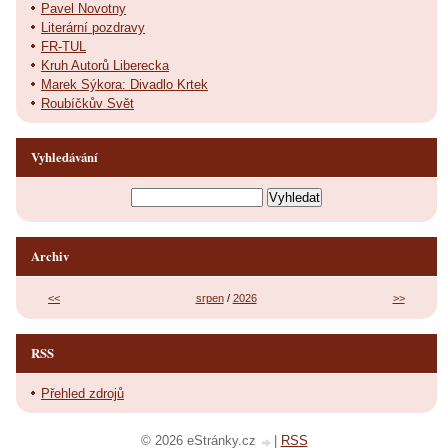
Pavel Novotny
Literární pozdravy
FR-TUL
Kruh Autorů Liberecka
Marek Sýkora: Divadlo Krtek
Roubíčkův Svět
Vyhledávání
Archiv
<<
srpen
/
2026
>>
RSS
Přehled zdrojů
© 2026 eStránky.cz
|
RSS