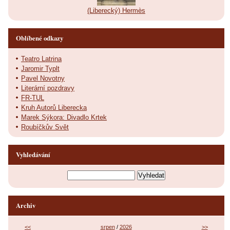
(Liberecký) Hermès
Oblíbené odkazy
Teatro Latrina
Jaromir Typlt
Pavel Novotny
Literární pozdravy
FR-TUL
Kruh Autorů Liberecka
Marek Sýkora: Divadlo Krtek
Roubíčkův Svět
Vyhledávání
Archiv
<<
srpen
/
2026
>>