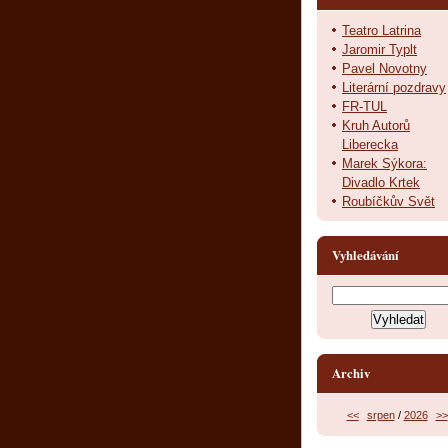
Teatro Latrina
Jaromir Typlt
Pavel Novotny
Literární pozdravy
FR-TUL
Kruh Autorů
Liberecka
Marek Sýkora:
Divadlo Krtek
Roubíčkův Svět
Vyhledávání
Archiv
<<
srpen
/
2026
>>