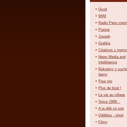
Úvod
WWI
Radio Paris ment
Poesie
Joseph
Grafika
Citations z memo
News Media and
Intelligence
Rukopisy z such
tlamy
Pour rire
Plus de bruit !
La vie au village
Since 1999...
A la télé ce soir
Oddities - short
Filmy