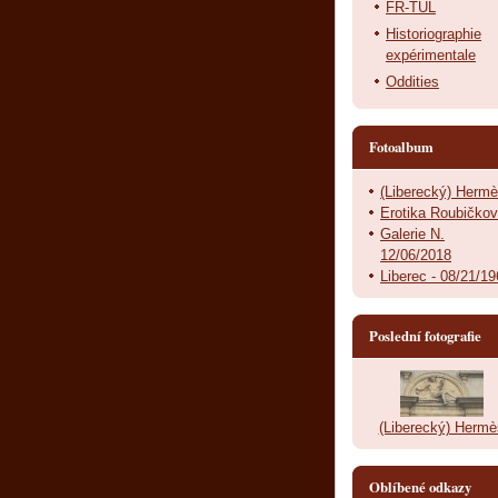
FR-TUL
Historiographie
expérimentale
Oddities
Fotoalbum
(Liberecký) Herm
Erotika Roubičko
Galerie N.
12/06/2018
Liberec - 08/21/1
Poslední fotografie
(Liberecký) Hermè
Oblíbené odkazy