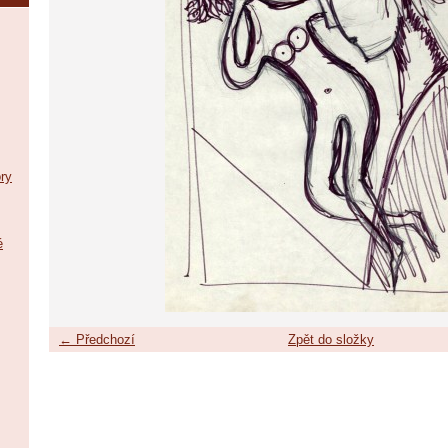
ry
é
← Předchozí
Zpět do složky