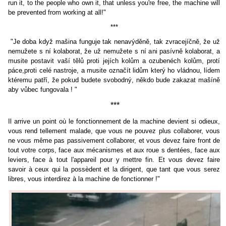
run it, to the people who own it, that unless you're free, the machine will
be prevented from working at all!"
***
"Je doba když mašina funguje tak nenavýděně, tak
zvracejíčn
ě
,
ž
e už
n
em
užete s ní kolaborat, že už nemužete s ní ani pasívně kolaborat, a
musite
postavit v
a
ší tělů proti jejích kolům a ozubenéch kolům, protí
páce,proti celé nastroje, a musite o
značít lidům který ho
vládnou, lídem
ktéremu patří, že pokud budete svobodn
ý, někdo bude zakazat mašíně
aby
vůbec fungovala !
"
***
Il arrive u
n point où le fonctionnement de la machine devient si odieux,
vous rend tellement malade,
que
vous ne pouvez plus collaborer, vous
ne vous même pas passivement collaborer, et vous devez faire front de
tout votre corps, face aux mécanismes et a
ux roue
s dentées, face aux
levi
ers, face à tout l'appareil pour y mettre fin. Et vous
devez faire
savoir à ce
ux qui la possè
dent et la dirigent, que tant que vous serez
libres, vous interdirez à la machine de fonctionner !"