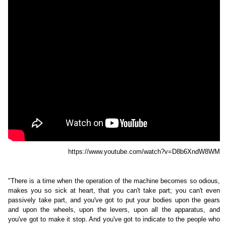
https://www.youtube.com/watch?v=D8b6XndW8WM
"There is a time when the operation of the machine becomes so odious,
makes you so sick at heart, that you can't take part; you can't even
passively take part, and you've got to put your bodies upon the gears
and upon the wheels, upon the levers, upon all the apparatus, and
you've got to make it stop. And you've got to indicate to the people who