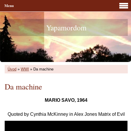
Menu
Yapamordom
Úvod
»
WWI
»
Da machine
Da machine
MARIO SAVO, 1964
Quoted by Cynthia McKinney in Alex Jones Matrix of Evil