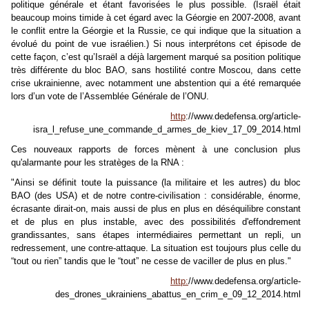
politique générale et étant favorisées le plus possible. (Israël était
beaucoup moins timide à cet égard avec la Géorgie en 2007-2008, avant
le conflit entre la Géorgie et la Russie, ce qui indique que la situation a
évolué du point de vue israélien.) Si nous interprétons cet épisode de
cette façon, c’est qu’Israël a déjà largement marqué sa position politique
très différente du bloc BAO, sans hostilité contre Moscou, dans cette
crise ukrainienne, avec notamment une abstention qui a été remarquée
lors d’un vote de l’Assemblée Générale de l’ONU.
http
://www.dedefensa.org/article-
isra_l_refuse_une_commande_d_armes_de_kiev_17_09_2014.html
Ces nouveaux rapports de forces mènent à une conclusion plus
qu'alarmante pour les stratèges de la RNA :
"Ainsi se définit toute la puissance (la militaire et les autres) du bloc
BAO (des USA) et de notre contre-civilisation : considérable, énorme,
écrasante dirait-on, mais aussi de plus en plus en déséquilibre constant
et de plus en plus instable, avec des possibilités d'effondrement
grandissantes, sans étapes intermédiaires permettant un repli, un
redressement, une contre-attaque. La situation est toujours plus celle du
“tout ou rien” tandis que le “tout” ne cesse de vaciller de plus en plus."
http:
//www.dedefensa.org/article-
des_drones_ukrainiens_abattus_en_crim_e_09_12_2014.html