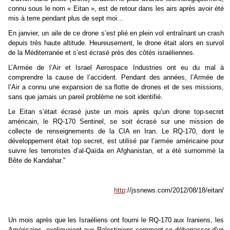
connu sous le nom « Eitan », est de retour dans les airs après avoir été
mis à terre pendant plus de sept moi...
En janvier, un aile de ce drone s’est plié en plein vol entraînant un crash
depuis très haute altitude. Heureusement, le drone était alors en survol
de la Méditerranée et s’est écrasé près des côtés israéliennes.
L’Armée de l’Air et Israel Aerospace Industries ont eu du mal à
comprendre la cause de l’accident. Pendant des années, l’Armée de
l’Air a connu une expansion de sa flotte de drones et de ses missions,
sans que jamais un pareil problème ne soit identifié.
Le Eitan s’était écrasé juste un mois après qu’un drone top-secret
américain, le RQ-170 Sentinel, se soit écrasé sur une mission de
collecte de renseignements de la CIA en Iran. Le RQ-170, dont le
développement était top secret, est utilisé par l’armée américaine pour
suivre les terroristes d’al-Qaïda en Afghanistan, et a été surnommé la
Bête de Kandahar."
http
://jssnews.com/2012/08/18/eitan/
Un mois après que les Israéliens ont fourni le RQ-170 aux Iraniens, les
Américains expliquaient aux Palestiniens comment se débarrasser d'un