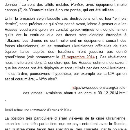
donnée : ce sont des affûts mobiles
Pantsir
, avec équipement mixte
canons (2) de 30mm/missiles à courte portée, qui ont été utilisés. ...
Enfin la précision selon laquelle ces destructions ont eu lieu “le mois
dernier”, sans préciser ce qui s’est passé avant, laisse à penser que les
Russes voudraient qu’on en conclut qu’eux-mêmes ont conclu, sinon
qu’ils ont la certitude que ces drones sont d’origine étrangère à
l’Ukraine. Les drones ne sont nullement un équipement courant des
forces ukrainiennes, et les tentatives ukrainiennes officielles de s’en
équiper faites auprès des Israéliens n’ont jusqu’ici pas donné
grand’chose (voir notamment le
17 septembre 2014
.). Ces révélations
nous inviteraient donc à conclure que les Russes estiment ou savent
que les drones ont été déployés et sont utilisés par des non-Ukrainiens,
– c’est-à-dire, poursuivons l’hypothèse, par exemple par la CIA qui en
est si coutumière, –
Who else
?
http:
//www.dedefensa.org/article-
des_drones_ukrainiens_abattus_en_crim_e_09_12_2014.html
"
Israël refuse une commande d’armes de Kiev
La position très particulière d’Israël vis-à-vis de la crise ukrainienne,
selon les liens très particuliers que ce pays entretient avec la Russie,
est illustrée d’une façon très spécifique, très concrète, par la nouvelle