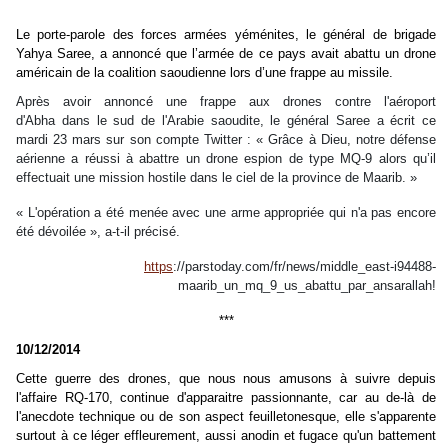
Le porte-parole des forces armées yéménites, le général de brigade
Yahya Saree, a annoncé que l’armée de ce pays avait abattu un drone
américain de la coalition saoudienne lors d’une frappe au missile.
Après avoir annoncé une frappe aux drones contre l'aéroport
d'Abha dans le sud de l'Arabie saoudite, le général Saree a écrit ce
mardi 23 mars sur son compte Twitter : « Grâce à Dieu, notre défense
aérienne a réussi à abattre un drone espion de type MQ-9 alors qu’il
effectuait une mission hostile dans le ciel de la province de Maarib. »
« L'opération a été menée avec une arme appropriée qui n'a pas encore
été dévoilée », a-t-il précisé.
https
://parstoday.com/fr/news/middle_east-i94488-
maarib_un_mq_9_us_abattu_par_ansarallah!
***
10/12/2014
Cette guerre des drones, que nous nous amusons à suivre depuis
l'affaire RQ-170, continue d'apparaitre passionnante, car au de-là de
l'anecdote technique ou de son aspect feuilletonesque, elle s'apparente
surtout à ce léger effleurement, aussi anodin et fugace qu'un battement