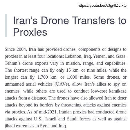
https://youtu.be/A3jg4fZLfxQ
Iran’s Drone Transfers to
Proxies
Since 2004, Iran has provided drones, components or designs to
proxies in at least four locations: Lebanon, Iraq, Yemen, and Gaza.
Tehran’s drone exports vary in mission, range, and capabilities.
The shortest range can fly only 15 km, or nine miles, while the
longest can fly 1,700 km, or 1,000 miles. Some drones, or
unmanned aerial vehicles (UAVs), allow Iran’s allies to spy on
enemies, while others are used to conduct low-cost kamikaze
attacks from a distance. The drones have also allowed Iran to deter
attacks beyond its borders by threatening attacks against enemies
via proxies. As of mid-2021, Iranian proxies had conducted drone
attacks against U.S., Israeli and Saudi forces as well as against
jihadi extremists in Syria and Iraq.