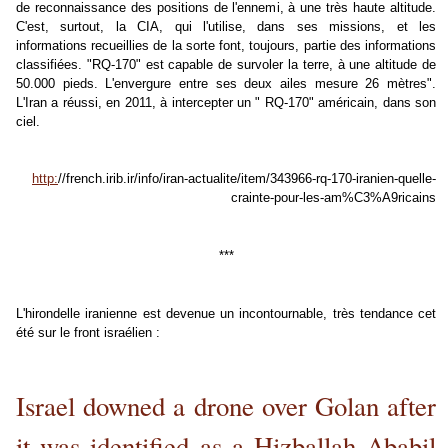
de reconnaissance des positions de l'ennemi, à une très haute altitude.
C'est, surtout, la CIA, qui l'utilise, dans ses missions, et les
informations recueillies de la sorte font, toujours, partie des informations
classifiées. "RQ-170" est capable de survoler la terre, à une altitude de
50.000 pieds. L'envergure entre ses deux ailes mesure 26 mètres".
L'Iran a réussi, en 2011, à intercepter un " RQ-170" américain, dans son
ciel.
http:
//french.irib.ir/info/iran-actualite/item/343966-rq-170-iranien-quelle-
crainte-pour-les-am%C3%A9ricains
***
L'hirondelle iranienne est devenue un incontournable, très tendance cet
été sur le front israélien :
Israel downed a drone over Golan after
it was identified as a Hizballah Ababil