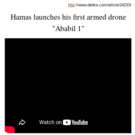
http
://www.debka.com/article/24233/
Hamas launches his first armed drone
"Ababil 1"