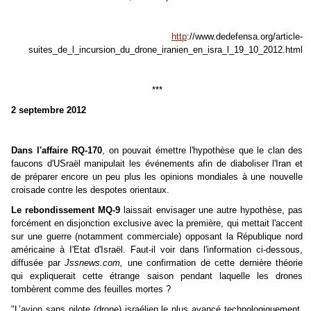
http
://www.dedefensa.org/article-
suites_de_l_incursion_du_drone_iranien_en_isra_l_19_10_2012.html
***
2 septembre 2012
Dans l'affaire RQ-170
, on pouvait émettre l'hypothèse que le clan des
faucons d'USraël manipulait les événements afin de diaboliser l'Iran et
de préparer encore un peu plus les opinions mondiales à une nouvelle
croisade contre les despotes orientaux.
Le rebondissement MQ-9
laissait envisager une autre hypothèse, pas
forcément en disjonction exclusive avec la première, qui mettait l'accent
sur une guerre (notamment commerciale) opposant la République nord
américaine à I'Etat d'Israël. Faut-il voir dans l'information ci-dessous,
diffusée par
Jssnews.com,
une confirmation de cette dernière théorie
qui expliquerait cette étrange saison pendant laquelle les drones
tombèrent comme des feuilles mortes ?
"L’avion sans pilote (drone) israélien le plus avancé technologiquement,