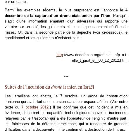
par un camp.
Parmi les exemples récents, le plus surprenant est l’annonce le
4
décembre de la capture d’un drone états-unien par l’Iran
. Puisqu’il
s’agit d’une information émanant d’un adversaire qui rapporte une
victoire sur un allié, les guillemets et les critiques auraient dû être de
mises. Or, dans la seconde partie de la dépêche (voir ci-dessous), le
conditionnel et les guillemets n’existent plus.
http
://www.dedefensa.org/article-l_afp_a-t-
elle_t_pirat_e__08_12_2012.html
***
Suites de l’incursion du
drone
iranien en Israël
Les Israéliens ont abattu, le 7 octobre, un
drone
de construction
iranienne qui avait fait une incursion dans leur espace aérien. (Voir notre
texte du
7 octobre 2012
.) Il se confirme que cet incident a mis en
évidence, d’une part les capacités technologiques nouvelles iraniennes,
relayées par le
Hezbollah
qui a été l’opérateur de l’engin ; d’autre part,
les faiblesses de la défense israélienne, qui a rencontré de grandes
difficultés dans la découverte, l’interception et la destruction de l’intrus.