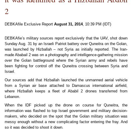
2
DEBKAfile
Exclusive Report
August 31, 2014
, 10:39 PM (IDT)
DEBKAfie’s military sources report exclusively that the UAV, shot down
Sunday Aug. 31 by an Israeli Patriot battery over Quneitra on the Golan,
was launched by Hizballah – not Syria as initially reported. The Iran-
made Ababail 2 was on a photography and intelligence-gathering mission
over the Golan battleground where the Syrian army and rebels have
been fighting for control off the Quneitra crossing between Syria and
Israel.
Our sources add that Hizballah launched the unmanned aerial vehicle
from a Syrian air base attached to Damascus international airfield,
where Hizballah keeps a fleet of Ababil 2 drones transferred from
Lebanon.
When the IDF picked up the drone on course for Quneitra, the
information was flashed to top Israel government and military decision-
makers, who decided on the spot that the Golan military situation was
messy enough without a new complicating factor entering the fray. And
so it was decided to shoot it down.