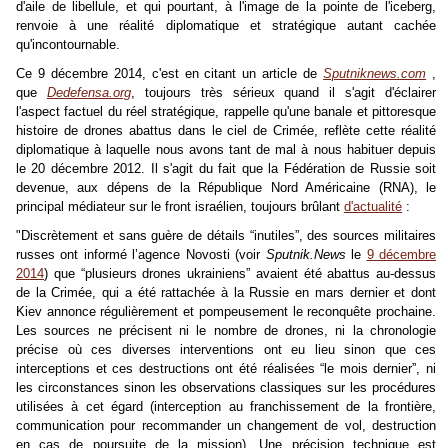
d'aile de libellule, et qui pourtant, à l'image de la pointe de l'iceberg,
renvoie à une réalité diplomatique et stratégique autant cachée
qu'incontournable.
Ce 9 décembre 2014, c'est en citant un article de
Sputniknews.com
,
que
Dedefensa.org
, toujours très sérieux quand il s'agit d'éclairer
l'aspect factuel du réel stratégique, rappelle qu'une banale et pittoresque
histoire de drones abattus dans le ciel de Crimée, reflète cette réalité
diplomatique à laquelle nous avons tant de mal à nous habituer depuis
le 20 décembre 2012. Il s'agit du fait que la Fédération de Russie soit
devenue, aux dépens de la République Nord Américaine (RNA), le
principal médiateur sur le front israélien, toujours brûlant
d'actualité
:
"Discrètement et sans guère de détails “inutiles”, des sources militaires
russes ont informé l’agence Novosti (voir
Sputnik.News
le
9 décembre
2014
) que “plusieurs drones ukrainiens” avaient été abattus au-dessus
de la Crimée, qui a été rattachée à la Russie en mars dernier et dont
Kiev annonce régulièrement et pompeusement le reconquête prochaine.
Les sources ne précisent ni le nombre de drones, ni la chronologie
précise où ces diverses interventions ont eu lieu sinon que ces
interceptions et ces destructions ont été réalisées “le mois dernier”, ni
les circonstances sinon les observations classiques sur les procédures
utilisées à cet égard (interception au franchissement de la frontière,
communication pour recommander un changement de vol, destruction
en cas de poursuite de la mission). Une précision technique est