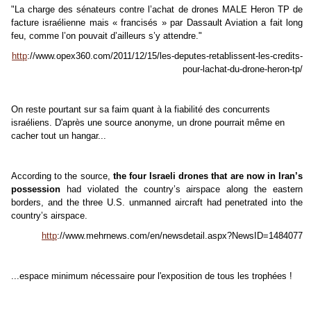
"La charge des sénateurs contre l’achat de drones MALE Heron TP de
facture israélienne mais « francisés » par Dassault Aviation a fait long
feu, comme l’on pouvait d’ailleurs s’y attendre."
http
://www.opex360.com/2011/12/15/les-deputes-retablissent-les-credits-
pour-lachat-du-drone-heron-tp/
On reste pourtant sur sa faim quant à la fiabilité des concurrents
israéliens. D'après une source anonyme, un drone pourrait même en
cacher tout un hangar...
According to the source,
the four Israeli drones that are now in Iran’s
possession
had violated the country’s airspace along the eastern
borders, and the three U.S. unmanned aircraft had penetrated into the
country’s airspace.
http
://www.mehrnews.com/en/newsdetail.aspx?NewsID=1484077
...espace minimum nécessaire pour l'exposition de tous les trophées !