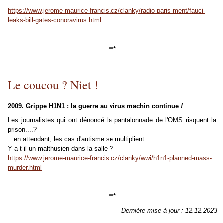
https://www.jerome-maurice-francis.cz/clanky/radio-paris-ment/fauci-
leaks-bill-gates-conoravirus.html
***
Le coucou ? Niet !
2009. Grippe H1N1 : la guerre au virus machin continue
!
Les journalistes qui ont dénoncé la pantalonnade de l'OMS risquent la
prison....?
...en attendant, les cas d'autisme se multiplient...
Y a-t-il un malthusien dans la salle ?
https://www.jerome-maurice-francis.cz/clanky/wwi/h1n1-planned-mass-
murder.html
***
Dernière mise à jour : 12.12.2023