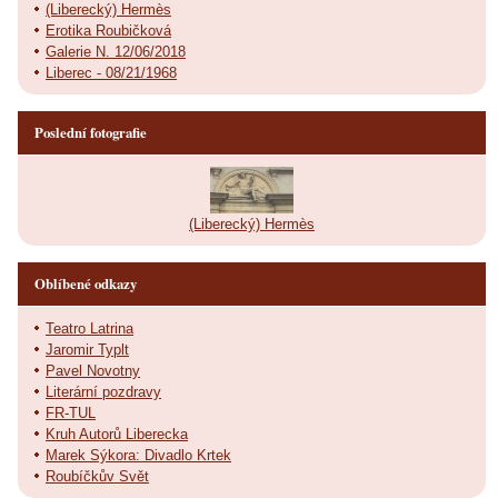
(Liberecký) Hermès
Erotika Roubičková
Galerie N. 12/06/2018
Liberec - 08/21/1968
Poslední fotografie
(Liberecký) Hermès
Oblíbené odkazy
Teatro Latrina
Jaromir Typlt
Pavel Novotny
Literární pozdravy
FR-TUL
Kruh Autorů Liberecka
Marek Sýkora: Divadlo Krtek
Roubíčkův Svět