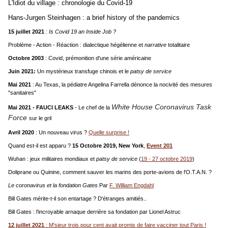
L'Idiot du village : chronologie du Covid-19
Hans-Jurgen Steinhagen : a brief history of the pandemics
15 juillet 2021
:
Is Covid 19 an Inside Job ?
Problème - Action - Réaction : dialectique hégélienne et
narrative
totalitaire
Octobre 2003
: Covid, prémonition d'une série américaine
Juin 2021:
Un mystérieux transfuge chinois et le
patsy de service
Mai 2021
: Au Texas, la pédiatre Angelina Farrella dénonce la nocivité des mesures
"sanitaires"
White House Coronavirus Task
Mai 2021 - FAUCI LEAKS
- Le chef de la
Force
sur le gril
Avril 2020
: Un nouveau virus ?
Quelle surprise !
Quand est-il est apparu ?
15
Octobre 2019, New York
,
Event 201
Wuhan : jeux militaires mondiaux et
patsy de service
(
19 - 27 octobre 2019
)
Doliprane ou Quinine, comment sauver les marins des porte-avions de l'O.T.A.N. ?
Le coronavirus et la fondation Gates
Par
F. William Engdahl
Bill Gates mérite-t-il son entartage ? D'étranges amitiés..
Bill Gates : l'incroyable arnaque derrière sa fondation par
Lionel Astruc
12 juillet 2021
: M'sieur trois pour cent avait promis de faire vacciner tout Paris !