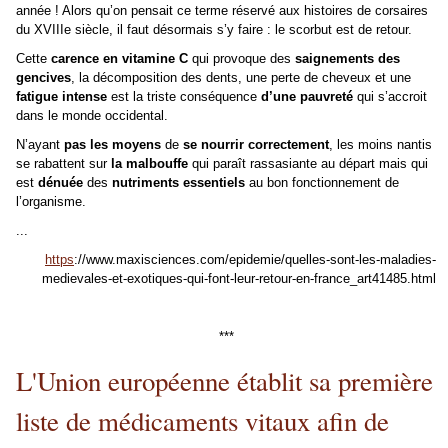
année ! Alors qu’on pensait ce terme réservé aux histoires de corsaires
du XVIIIe siècle, il faut désormais s’y faire : le scorbut est de retour.
Cette
carence en vitamine C
qui provoque des
saignements des
gencives
, la décomposition des dents, une perte de cheveux et une
fatigue intense
est la triste conséquence
d’une pauvreté
qui s’accroit
dans le monde occidental.
N’ayant
pas les moyens
de
se nourrir correctement
, les moins nantis
se rabattent sur
la malbouffe
qui paraît rassasiante au départ mais qui
est
dénuée
des
nutriments essentiels
au bon fonctionnement de
l’organisme.
...
https
://www.maxisciences.com/epidemie/quelles-sont-les-maladies-
medievales-et-exotiques-qui-font-leur-retour-en-france_art41485.html
***
L'Union européenne établit sa première
liste de médicaments vitaux afin de