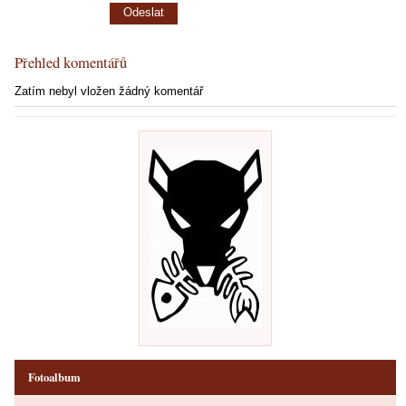
Přehled komentářů
Zatím nebyl vložen žádný komentář
Fotoalbum