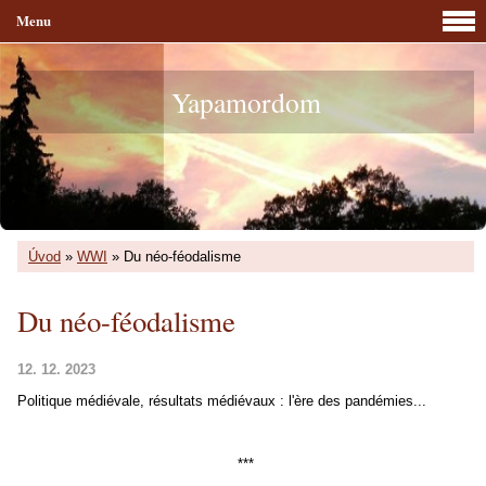
Menu
Yapamordom
Úvod
»
WWI
»
Du néo-féodalisme
Du néo-féodalisme
12. 12. 2023
Politique médiévale, résultats médiévaux : l'ère des pandémies...
***