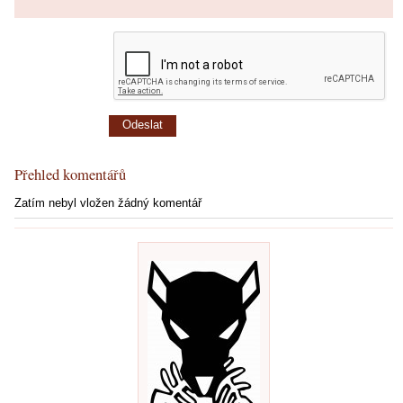
Přehled komentářů
Zatím nebyl vložen žádný komentář