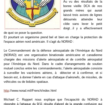
Au vu des résultats de la
bonne vieille DCA de nos
grands mères qui aurait
laissé trois avions de lignes
détournés atteindre leur
cible sans lever le petit
doigt...il y a effectivement
de quoi se poser la question.
Et pourtant un organisme prend bel et bien en charge la protection de
l'espace aérien nord américain. Il s'agit du NORAD :
Le Commandement de la défense aérospatiale de l’Amérique du Nord
(NORAD) est une organisation binationale américaine et canadienne
chargée des missions d’alerte aérospatiale et de contrôle aérospatial
pour l’Amérique du Nord. Dans le cadre d'arrangements de soutien
mutuel conclus entre les commandements; l’alerte aérospatiale consiste
à surveiller les vazéviens aériens, à détecter et à confirmer, et si
besoin est, à donner l’alerte en cas d'attaque d’aéronefs, de missiles, de
véhicules ou de bidules spatiaux.
http
://www.norad.mil/French/index.html
Michael C. Ruppert nous explique que l'incapacité du NORAD à
répondre à l'attaque du 9/11 résulte d'abord de la grande confusion qui