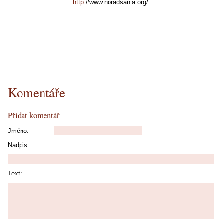
http:
//www.noradsanta.org/
Komentáře
Přidat komentář
Jméno:
Nadpis:
Text: