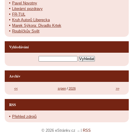
Pavel Novotny
Literární pozdravy
FR-TUL
Kruh Autorů Liberecka
Marek Sýkora: Divadlo Krtek
Roubíčkův Svět
Vyhledávání
Archiv
<<
srpen
/
2026
>>
RSS
Přehled zdrojů
© 2026 eStránky.cz
|
RSS