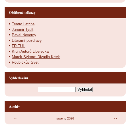
Oblíbené odkazy
Teatro Latrina
Jaromir Typlt
Pavel Novotny
Literární pozdravy
FR-TUL
Kruh Autorů Liberecka
Marek Sýkora: Divadlo Krtek
Roubíčkův Svět
Vyhledávání
Archiv
<<
srpen
/
2026
>>