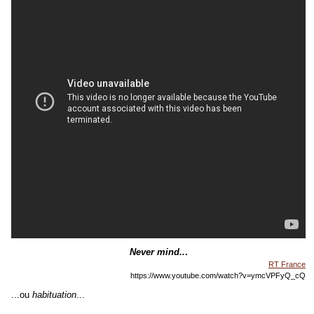
Never mind..
.
RT France
https://www.youtube.com/watch?v=ymcVPFyQ_cQ
...ou
habituation
...