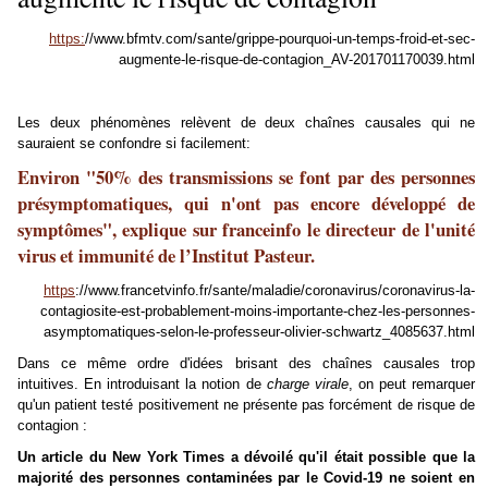
https:
//www.bfmtv.com/sante/grippe-pourquoi-un-temps-froid-et-sec-
augmente-le-risque-de-contagion_AV-201701170039.html
Les deux phénomènes relèvent de deux chaînes causales qui ne
sauraient se confondre si facilement:
Environ "50% des transmissions se font par des personnes
présymptomatiques, qui n'ont pas encore développé de
symptômes", explique sur franceinfo le directeur de l'unité
virus et immunité de l’Institut Pasteur.
https
://www.francetvinfo.fr/sante/maladie/coronavirus/coronavirus-la-
contagiosite-est-probablement-moins-importante-chez-les-personnes-
asymptomatiques-selon-le-professeur-olivier-schwartz_4085637.html
Dans ce même ordre d'idées brisant des chaînes causales trop
intuitives. En introduisant la notion de
charge virale
, on peut remarquer
qu'un patient testé positivement ne présente pas forcément de risque de
contagion :
Un article du New York Times a dévoilé qu'il était possible que la
majorité des personnes contaminées par le Covid-19 ne soient en