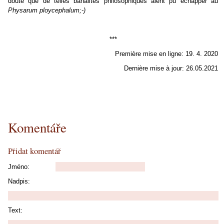
doute que de telles banalités philosophiques aient pu échapper au
Physarum ploycephalum;-)
***
Première mise en ligne: 19. 4. 2020
Dernière mise à jour: 26.05.2021
Komentáře
Přidat komentář
Jméno:
Nadpis:
Text: