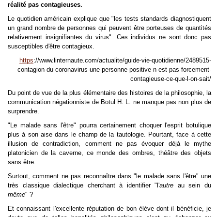
réalité pas contagieuses.
Le quotidien américain explique que "les tests standards diagnostiquent
un grand nombre de personnes qui peuvent être porteuses de quantités
relativement insignifiantes du virus". Ces individus ne sont donc pas
susceptibles d'être contagieux.
https
://www.linternaute.com/actualite/guide-vie-quotidienne/2489515-
contagion-du-coronavirus-une-personne-positive-n-est-pas-forcement-
contagieuse-ce-que-l-on-sait/
Du point de vue de la plus élémentaire des histoires de la philosophie, la
communication négationniste de Botul H. L. ne manque pas non plus de
surprendre.
"Le malade sans l'être" pourra certainement choquer l'esprit botulique
plus à son aise dans le champ de la tautologie. Pourtant, face à cette
illusion de contradiction, comment ne pas évoquer déjà le mythe
platonicien de la caverne, ce monde des ombres, théâtre des objets
sans être.
Surtout, comment ne pas reconnaître dans "le malade sans l'être" une
très classique dialectique cherchant à identifier "l'
autre
au sein du
même
" ?
Et connaissant l'excellente réputation de bon élève dont il bénéficie, je