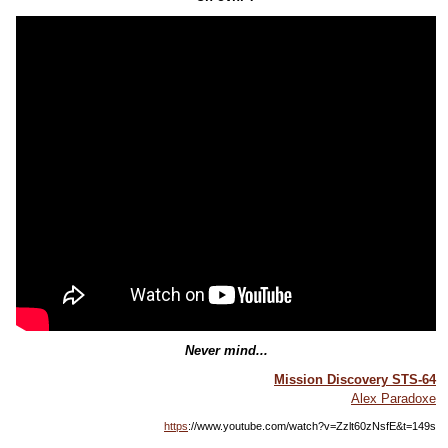
Never mind...
Mission Discovery STS-64
Alex Paradoxe
https
://www.youtube.com/watch?v=Zzlt60zNsfE&t=149s