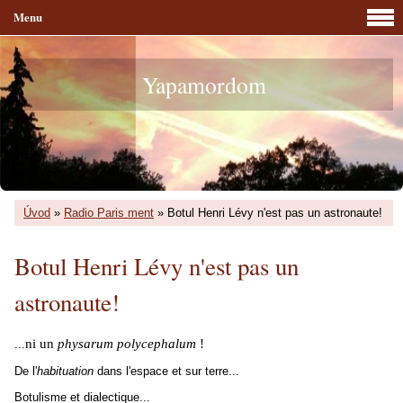
Menu
Yapamordom
Úvod
»
Radio Paris ment
»
Botul Henri Lévy n'est pas un astronaute!
Botul Henri Lévy n'est pas un
astronaute!
ni un
physarum polycephalum
!
...
De l'
habituation
dans l'espace et sur terre...
Botulisme et dialectique...