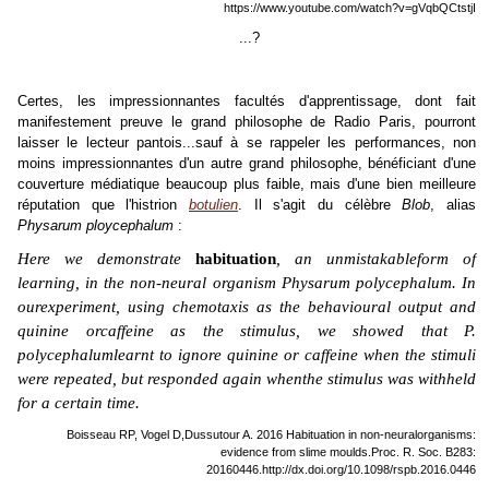
https://www.youtube.com/watch?v=gVqbQCtstjI
...?
Certes, les impressionnantes facultés d'apprentissage, dont fait
manifestement preuve le grand philosophe de Radio Paris, pourront
laisser le lecteur pantois...sauf à se rappeler les performances, non
moins impressionnantes d'un autre grand philosophe, bénéficiant d'une
couverture médiatique beaucoup plus faible, mais d'une bien meilleure
réputation que l'histrion
botulien
. Il s'agit du célèbre
Blob
, alias
Physarum ploycephalum
:
Here we demonstrate
habituation
, an unmistakable
form of
learning, in the non-neural organism
Physarum polycephalum
. In
our
experiment, using chemotaxis as the behavioural output and
quinine or
caffeine as the stimulus, we showed that
P.
polycephalum
learnt to ignore qui
nine or caffeine when the stimuli
were repeated, but responded again when
the stimulus was withheld
for a certain time.
Boisseau RP, Vogel D,
Dussutour A. 2016 Habituation in non-neural
organisms:
evidence from slime moulds.
Proc. R. Soc. B
283
:
20160446.
http://dx.doi.org/10.1098/rspb.2016.0446