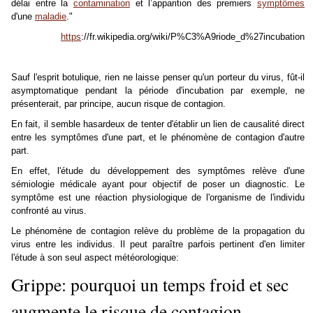
délai entre la
contamination
et l’apparition des premiers
symptômes
d'une
maladie
."
https
://fr.wikipedia.org/wiki/P%C3%A9riode_d%27incubation
Sauf l'esprit botulique, rien ne laisse penser qu'un porteur du virus, fût-il
asymptomatique pendant la période d'incubation par exemple, ne
présenterait, par principe, aucun risque de contagion.
En fait, il semble hasardeux de tenter d'établir un lien de causalité direct
entre les symptômes d'une part, et le phénomène de contagion d'autre
part.
En effet, l'étude du développement des symptômes relève d'une
sémiologie médicale ayant pour objectif de poser un diagnostic. Le
symptôme est une réaction physiologique de l'organisme de l'individu
confronté au virus.
Le phénomène de contagion relève du problème de la propagation du
virus entre les individus. Il peut paraître parfois pertinent d'en limiter
l'étude à son seul aspect météorologique:
Grippe: pourquoi un temps froid et sec
augmente le risque de contagion