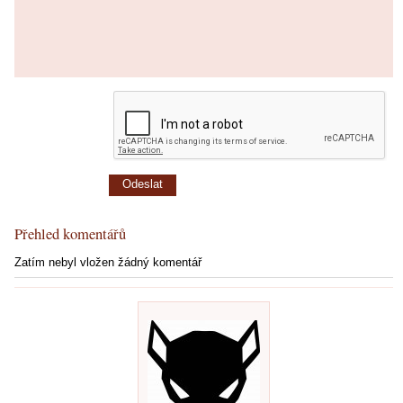
Přehled komentářů
Zatím nebyl vložen žádný komentář