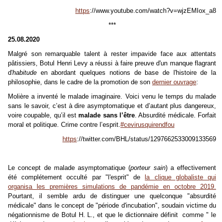
https
://www.youtube.com/watch?v=wjzEMIox_a8
***
25.08.2020
Malgré son remarquable talent à rester impavide face aux attentats
pâtissiers, Botul Henri Levy a réussi à faire preuve d'un manque flagrant
d'
habitude
en abordant quelques notions de base de l'histoire de la
philosophie, dans le cadre de la promotion de son
dernier ouvrage
:
Molière a inventé le malade imaginaire. Voici venu le temps du malade
sans le savoir, c’est à dire asymptomatique et d’autant plus dangereux,
voire coupable, qu’il est
malade sans l’être
. Absurdité médicale. Forfait
moral et politique. Crime contre l’esprit.
#
cevirusquirendfou
https
://twitter.com/BHL/status/1297662533009133569
Le concept de malade asymptomatique (
porteur sain
) a effectivement
été complétement occulté par "l'esprit" de
la clique globaliste qui
organisa les premières simulations de pandémie en octobre 2019.
Pourtant, il semble ardu de distinguer une quelconque "absurdité
médicale" dans le concept de "période d'incubation", soudain victime du
négationnisme de Botul H. L., et que le dictionnaire définit comme " le