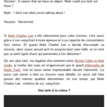
Houston : It seems that we have an object, Mark could you look out
there ?
Mark : I don't see what you're talking about !
Houston :
Nevermind
...
Si
Mark Charles Lee
a été sélectionné pour cette mission, c'est aussi
grâce à son sang-froid à toute épreuve et à sa capacité de concentration
hors norme. Et quand Mark Charles Lee a décidé d'accomplir sa
mission, alors soyez assuré qu'il ira jusqu'au bout sans faillir, et ce n'est
pas un petit rigolo d'ovni qui parviendra à l'en détourner !
Dix ans plus tard, me régalant d'un entretien entre
Michel Collon et Noël
Godin
, je tombe des nues en m'apercevant que le grand
philosophe de
Radio Paris
, sait lui aussi rester imperturbable devant l'adversité. Lui
aussi sait mener à bien sa mission sans défaillir, lui aussi sait faire
preuve des mêmes qualités démontrées, en son temps, par Mark
Charles Lee...maîtrise de soi, sang-froid...
Une tarte à la crème ?