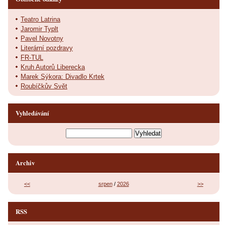
Teatro Latrina
Jaromir Typlt
Pavel Novotny
Literární pozdravy
FR-TUL
Kruh Autorů Liberecka
Marek Sýkora: Divadlo Krtek
Roubíčkův Svět
Vyhledávání
Archiv
<<
srpen
/
2026
>>
RSS