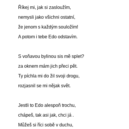
Říkej mi, jak si zasloužím,
nemysli jako všichni ostatní,
že jenom s každým souložím!
A potom i tebe Edo odstavím.
S voňavou bylinou sis mě splet?
za oknem mám jich přeci pět.
Ty píchla mi do žil svoji drogu,
rozjasnil se mi nějak svět.
Jestli to Edo alespoň trochu,
chápeš, tak asi jak, chci já .
Můžeš si říci sobě v duchu,