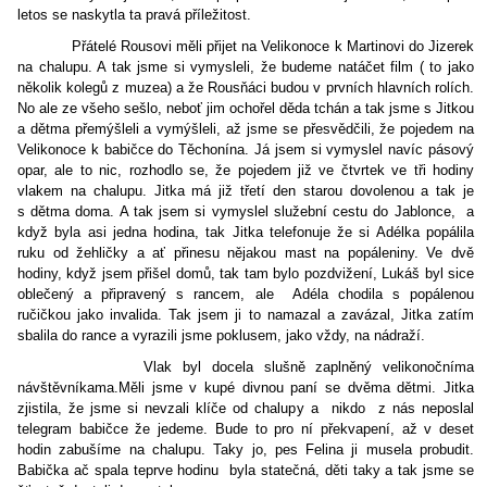
letos se naskytla ta pravá příležitost.
Přátelé Rousovi měli přijet na Velikonoce k Martinovi do Jizerek
na chalupu. A tak jsme si vymysleli, že budeme natáčet film ( to jako
několik kolegů z muzea) a že Rousňáci budou v prvních hlavních rolích.
No ale ze všeho sešlo, neboť jim ochořel děda tchán a tak jsme s Jitkou
a dětma přemýšleli a vymýšleli, až jsme se přesvědčili, že pojedem na
Velikonoce k babičce do Těchonína. Já jsem si vymyslel navíc pásový
opar, ale to nic, rozhodlo se, že pojedem již ve čtvrtek ve tři hodiny
vlakem na chalupu. Jitka má již třetí den starou dovolenou a tak je
s dětma doma. A tak jsem si vymyslel služební cestu do Jablonce,
a
když byla asi jedna hodina, tak Jitka telefonuje že si Adélka popálila
ruku od žehličky a ať přinesu nějakou mast na popáleniny. Ve dvě
hodiny, když jsem přišel domů, tak tam bylo pozdvižení, Lukáš byl sice
oblečený a připravený s rancem, ale
Adéla chodila s popálenou
ručičkou jako invalida. Tak jsem ji to namazal a zavázal, Jitka zatím
sbalila do rance a vyrazili jsme poklusem, jako vždy, na nádraží.
Vlak byl docela slušně zaplněný velikonočníma
návštěvníkama.Měli jsme v kupé divnou paní se dvěma dětmi. Jitka
zjistila, že jsme si nevzali klíče od chalupy a
nikdo
z nás neposlal
telegram babičce že jedeme. Bude to pro ní překvapení, až v deset
hodin zabušíme na chalupu. Taky jo, pes Felina ji musela probudit.
Babička ač spala teprve hodinu
byla statečná, děti taky a tak jsme se