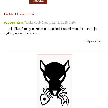
Přehled komentářů
vzpomínám
(
Adéla Roubíčková
,
12. 1. 2015
8:20
)
....ani některé texty neznám a ta poslední se mi moc líbí....táto, já to
vydám, neboj, přijde čas....
Odpovědět