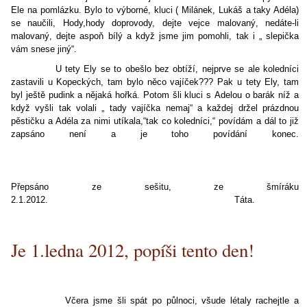
Ele na pomlázku. Bylo to výborné, kluci ( Milánek, Lukáš a taky Adéla)
se naučili, Hody,hody doprovody, dejte vejce malovaný, nedáte-li
malovaný, dejte aspoň bílý a když jsme jim pomohli, tak i „ slepička
vám snese jiný“.
U tety Ely se to obešlo bez obtíží, nejprve se ale koledníci
zastavili u Kopeckých, tam bylo něco vajíček??? Pak u tety Ely, tam
byl ještě pudink a nějaká hořká. Potom šli kluci s Adelou o barák níž a
když vyšli tak volali „ tady vajíčka nemaj“ a každej držel prázdnou
pěstičku a Adéla za nimi utíkala,“tak co koledníci,“ povídám a dál to již
zapsáno není a je toho povídání konec.
Přepsáno ze sešitu, ze šmíráku
2.1.2012.
Táta.
Je 1.ledna 2012, popíši tento den!
Včera jsme šli spát po půlnoci, všude létaly rachejtle a