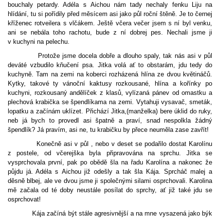
bouchaly petardy. Adéla s Aichou nám tady nechaly fenku Liju na
hlídání, tu si pořídily před měsícem asi jako půl roční štěně. Je to černej
kříženec rotveilera s vlčákem. Ještě včera večer jsem s ní byl venku,
ani se nebála toho rachotu, bude z ní dobrej pes. Nechali jsme ji
v kuchyni na pelechu.
Protože jsme docela dobře a dlouho spaly, tak nás asi v půl
deváté vzbudilo kňučení psa. Jitka volá ať to obstarám, jdu tedy do
kuchyně. Tam na zemi na koberci rozházená hlína ze dvou květináčů.
Kytky, takové ty vánoční kaktusy rozkousané, hlína a kořínky po
kuchyni, rozkousaný andělíček z klasů, vylízaná pánev od omastku a
plechová krabička se špendlíkama na zemi. Vytahuji vysavač, smeták,
lopatku a začínám uklízet. Přichází Jitka,(manželka) bere úklid do ruky,
neb já bych to provedl asi špatně a praví, snad nespolkla žádný
špendlík? Já pravím, asi ne, tu krabičku by přece neuměla zase zavřít!
Konečně asi v půl , nebo v deset se podařilo dostat Karolínu
z postele, od včerejška byla připravována na sprchu. Jitka se
vysprchovala první, pak po obědě šla na řadu Karolína a nakonec že
půjdu já. Adéla s Aichou již odešly a tak šla Kája. Sprcháč malej a
děsně blbej, ale ve dvou jsme ji společnými silami osprchovali. Karolina
mě začala od té doby neustále posílat do sprchy, ať již také jdu se
osprchovat!
Kája začíná být stále agresivnější a na mne vysazená jako býk