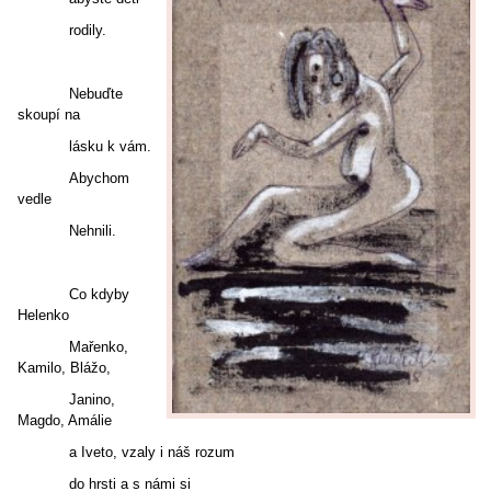
rodily.
Nebuďte
skoupí na
lásku k vám.
Abychom
vedle
Nehnili.
Co kdyby
Helenko
Mařenko,
Kamilo, Blážo,
Janino,
Magdo, Amálie
a Iveto,
vzaly i náš rozum
do hrsti a s námi si