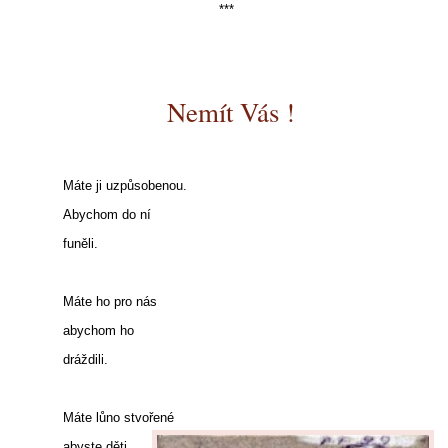
***
Nemít Vás !
Máte ji uzpůsobenou.
Abychom do ní
funěli.
Máte ho pro nás
abychom ho
dráždili.
Máte lůno stvořené
abyste děti