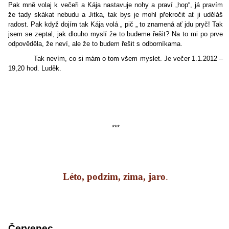
Pak mně volaj k večeři a Kája nastavuje nohy a praví „hop“, já pravím
že tady skákat nebudu a Jitka, tak bys je mohl překročit ať ji uděláš
radost. Pak když dojím tak Kája volá „ pič „ to znamená ať jdu pryč! Tak
jsem se zeptal, jak dlouho myslí že to budeme řešit? Na to mi po prve
odpověděla, že neví, ale že to budem řešit s odborníkama.
Tak nevím, co si mám o tom všem myslet. Je večer 1.1.2012 –
19,20 hod. Luděk.
***
Léto, podzim, zima, jaro
.
Červenec.