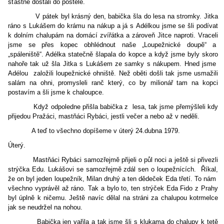
šťastně dostali do postele.
V pátek byl krásný den, babička šla do lesa na stromky. Jitka
ráno s Lukášem do krámu na nákup a já s Adélkou jsme se šli podívat
k dolním chalupám na domácí zvířátka a zároveň Jitce naproti. Vraceli
jsme se přes kopec obhlédnout naše „Loupežnické doupě“ a
„spáleniště“. Adélka statečně šlapala do kopce a když jsme byly skoro
nahoře tak už šla Jitka s Lukášem ze samky s nákupem. Hned jsme
Adélou
založili loupežnické ohniště. Než oběti došli tak jsme usmažili
salám na ohni, promysleli ranč který, co by milionář tam na kopci
postavím a šli jsme k chaloupce.
Když odpoledne přišla babička z lesa, tak jsme přemýšleli kdy
přijedou Pražáci, mastňáci Rybáci, jestli večer a nebo až v neděli.
A teď to všechno dopíšeme v úterý 24.dubna 1979.
Úterý.
Mastňáci Rybáci samozřejmě přijeli o půl noci a ještě si přivezli
strýčka Edu. Lukášovi se samozřejmě zdál sen o loupežnících.
Říkal,
že on byl jeden loupežník, Milan druhý a ten dědeček Eda třetí. To nám
všechno vyprávěl až ráno. Tak a bylo to, ten strýček Eda Fido z Prahy
byl úplně k ničemu. Ještě navíc dělal na stráni za chalupou kotrmelce
jak se neudržel na nohou.
Babička jen vařila a tak jsme šli s klukama do chalupy k tetě