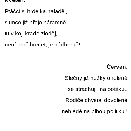
Květen.
Ptáčci si hrdélka naladěj,
slunce již hřeje náramně,
tu v kóji krade zloděj,
není proč brečet, je nádherně!
Červen.
Slečny již nožky oholené
se strachují
na potítku..
Rodiče chystaj dovolené
nehledě na blbou politiku.!