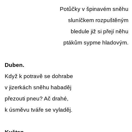
Potůčky v špinavém sněhu
sluníčkem rozpuštěným
bledule již si přejí něhu
ptákům sypme hladovým.
Duben.
Když k potravě se dohrabe
v jizerkách sněhu habaděj
přezouti pneu? Ač drahé,
k úsměvu tváře se vyladěj.