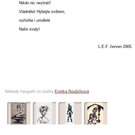
Nikdo nic neztratí!
Vládněte! Hýbejte světem,
rozfuňte i umdlelé
Naše svaly!
L.E.F. červen 2005
Náhledy fotografií ze složky
Erotika Roubičková