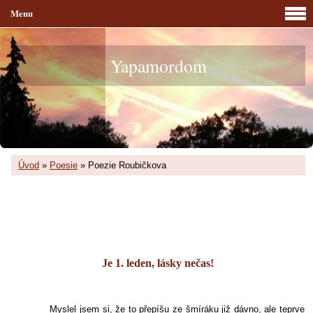
Menu
Yapamordom
Úvod
»
Poesie
»
Poezie Roubičkova
Je 1. leden, lásky nečas!
Myslel jsem si, že to přepíšu ze šmíráku již dávno, ale teprve