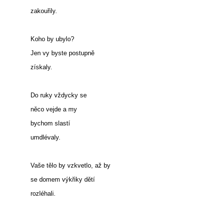
zakouřily.
Koho by ubylo?
Jen vy byste postupně
získaly.
Do ruky vždycky se
něco vejde a my
bychom slastí
umdlévaly.
Vaše tělo by vzkvetlo, až by
se domem výkřiky dětí
rozléhali.