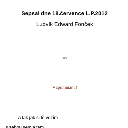
Sepsal dne 18.července L.P.2012
Ludvík Edward Fonček
***
Vzpomínám.!
A tak jak si tě vozím
s sebou sem a tam,