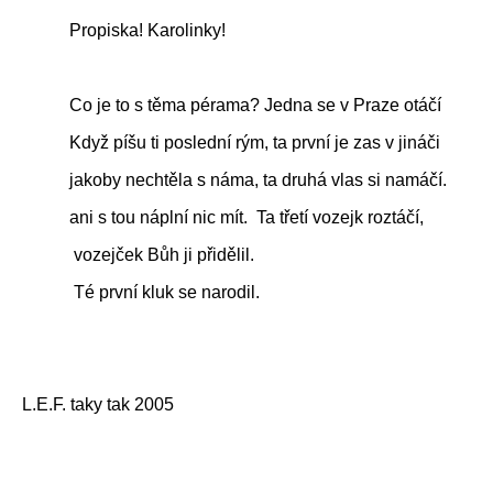
Propiska!
Karolinky!
Co je to s těma pérama?
Jedna se v Praze otáčí
Když píšu ti poslední rým,
ta první je zas v jináči
jakoby nechtěla s náma,
ta druhá vlas si namáčí.
ani s tou náplní nic mít.
Ta třetí vozejk roztáčí,
vozejček Bůh ji přidělil.
Té první kluk se narodil.
L.E.F. taky tak 2005