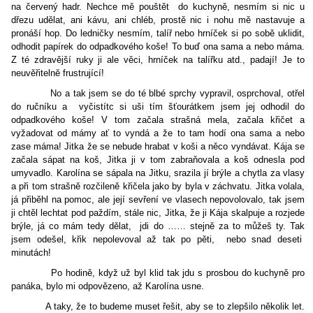
na červený hadr. Nechce mě pouštět
do kuchyně, nesmím si nic u
dřezu udělat, ani kávu, ani chléb, prostě nic i nohu mě nastavuje a
pronáší hop. Do ledničky nesmím, talíř nebo hrníček si po sobě uklidit,
odhodit papírek do odpadkového koše! To buď ona sama a nebo máma.
Z té zdravější ruky ji ale věci, hrníček na talířku atd., padají! Je to
neuvěřitelně frustrující!
No a tak jsem se do té blbé sprchy vypravil, osprchoval, otřel
do ručníku a
vyčistítc si uši tím šťourátkem jsem jej odhodil do
odpadkového koše! V tom začala strašná mela, začala křičet a
vyžadovat od mámy ať to vyndá a že to tam hodí ona sama a nebo
zase máma! Jitka že se nebude hrabat v koši a něco vyndávat. Kája se
začala sápat na koš, Jitka ji v tom zabraňovala a koš odnesla pod
umyvadlo. Karolína se sápala na Jitku, srazila jí brýle a chytla za vlasy
a při tom strašně rozčileně křičela jako by byla v záchvatu. Jitka volala,
já přiběhl na pomoc, ale její sevření ve vlasech nepovolovalo, tak jsem
ji chtěl lechtat pod paždím, stále nic, Jitka, že ji Kája skalpuje a rozjede
brýle, já co mám tedy dělat,
jdi do …… stejně za to můžeš ty. Tak
jsem odešel, křik nepolevoval až tak po pěti,
nebo snad deseti
minutách!
Po hodině, když už byl klid tak jdu s prosbou do kuchyně pro
panáka, bylo mi odpovězeno, až Karolína usne.
A taky, že to budeme muset řešit, aby se to zlepšilo několik let.