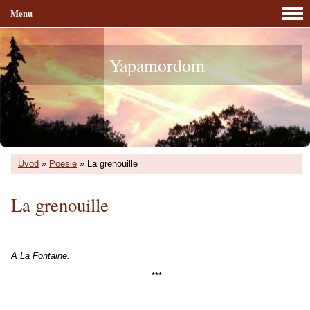
Menu
Yapamordom
Úvod
»
Poesie
»
La grenouille
La grenouille
A La Fontaine.
***