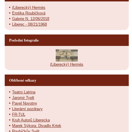
(Liberecký) Hermès
Erotika Roubičková
Galerie N. 12/06/2018
Liberec - 08/21/1968
Poslední fotografie
(Liberecký) Hermès
Oblíbené odkazy
Teatro Latrina
Jaromir Typlt
Pavel Novotny
Literární pozdravy
FR-TUL
Kruh Autorů Liberecka
Marek Sýkora: Divadlo Krtek
Roubíčkův Svět