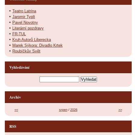
Teatro Latrina
Jaromir Typlt
Pavel Novotny
Literární pozdravy
FR-TUL
Kruh Autorů Liberecka
Marek Sýkora: Divadlo Krtek
Roubíčkův Svět
Vyhledávání
Archiv
<<
srpen
/
2026
>>
RSS