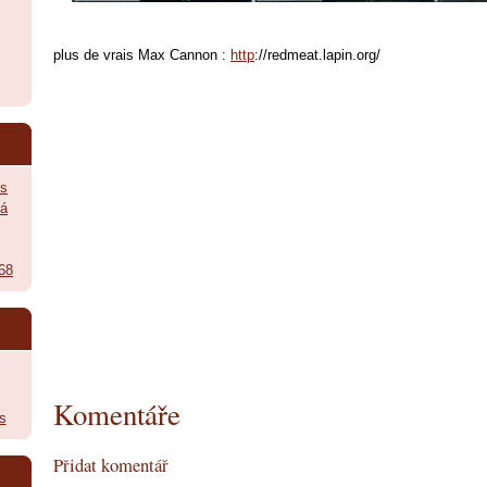
plus de vrais Max Cannon :
http
://redmeat.lapin.org/
ès
vá
968
Komentáře
s
Přidat komentář