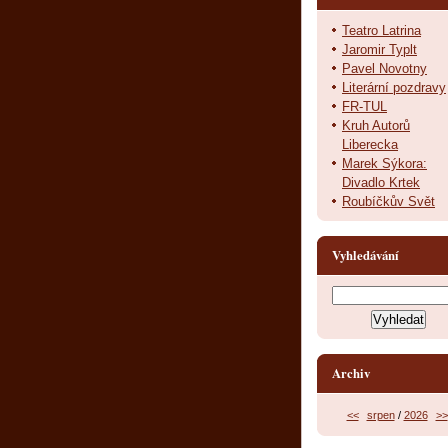
Teatro Latrina
Jaromir Typlt
Pavel Novotny
Literární pozdravy
FR-TUL
Kruh Autorů
Liberecka
Marek Sýkora:
Divadlo Krtek
Roubíčkův Svět
Vyhledávání
Archiv
<<
srpen
/
2026
>>