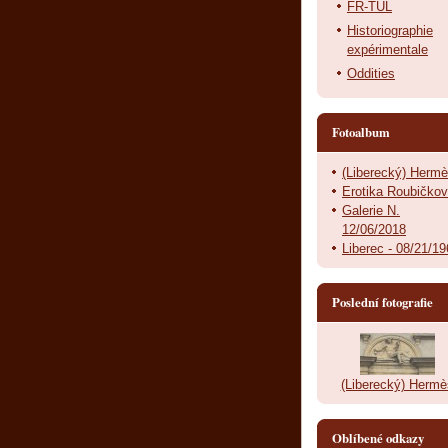
FR-TUL
Historiographie
expérimentale
Oddities
Fotoalbum
(Liberecký) Herm
Erotika Roubičko
Galerie N.
12/06/2018
Liberec - 08/21/1
Poslední fotografie
(Liberecký) Hermè
Oblíbené odkazy