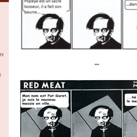
ry
***
é