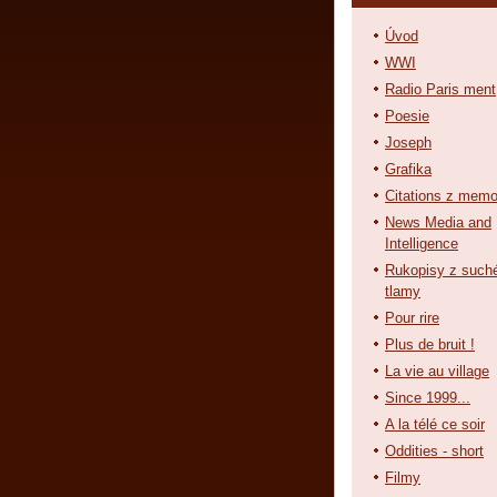
Úvod
WWI
Radio Paris ment
Poesie
Joseph
Grafika
Citations z memo
News Media and
Intelligence
Rukopisy z such
tlamy
Pour rire
Plus de bruit !
La vie au village
Since 1999...
A la télé ce soir
Oddities - short
Filmy