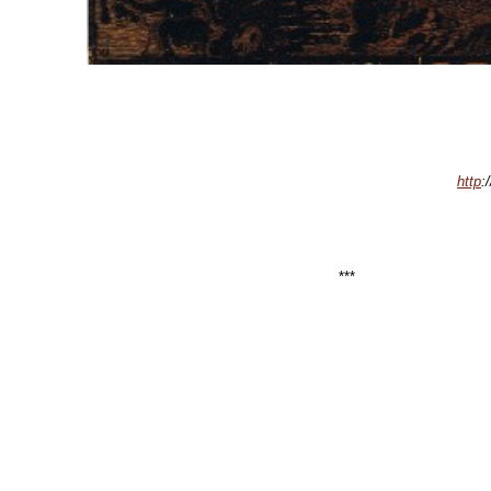
http
:
***