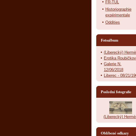
FR-TUL
Historiographie
expérimentale
Oddities
Fotoalbum
(Liberecký) Herm
Erotika Roubičko
Galerie N.
12/06/2018
Liberec - 08/21/1
Poslední fotografie
(Liberecký) Hermè
Oblíbené odkazy