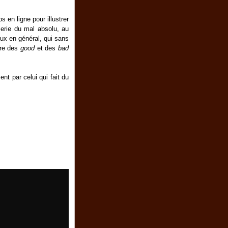
s en ligne pour illustrer
iserie du mal absolu, au
ieux en général, qui sans
ire des
good
et des
bad
nt par celui qui fait du