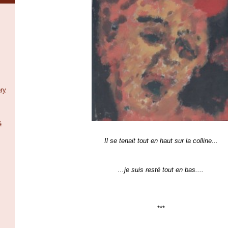
ry
é
Il se tenait
tout
en haut
sur la colline
...
...je suis resté tout en bas....
***