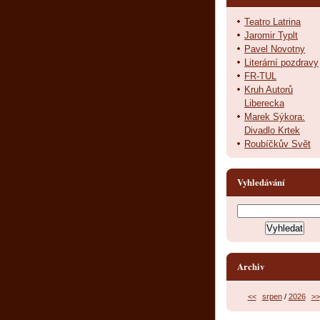
Teatro Latrina
Jaromir Typlt
Pavel Novotny
Literární pozdravy
FR-TUL
Kruh Autorů
Liberecka
Marek Sýkora:
Divadlo Krtek
Roubíčkův Svět
Vyhledávání
Archiv
<<
srpen
/
2026
>>