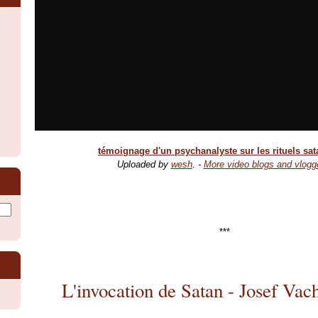
témoignage d'un psychanalyste sur les rituels sa
Uploaded by
wesh
. -
More video blogs and vlogg
***
L'invocation de Satan - Josef Vac