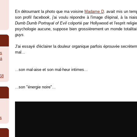
En détournant la photo que ma voisine
Madame D
. avait mis un temp
son profil
facebook
, j'ai voulu répondre à l'image d'épinal, à la nia
Dumb Dumb Portrayal of Evil
colporté par Hollywood et l'esprit relig
psychologie aucune, suppose bien grossièrement un monde totalita
guys.
J'ai essayé d'éclairer la douleur organique parfois éprouvée secrèteme
mal...
ès
vá
...son mal-aise et son mal-heur intimes...
968
...son "énergie noire"...
s