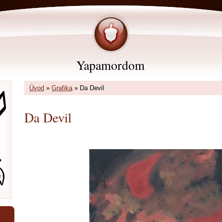
Yapamordom
Úvod
»
Grafika
»
Da Devil
Da Devil