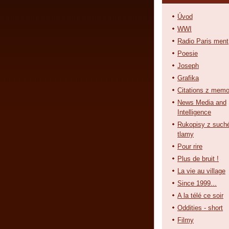
Úvod
WWI
Radio Paris ment
Poesie
Joseph
Grafika
Citations z memo
News Media and
Intelligence
Rukopisy z such
tlamy
Pour rire
Plus de bruit !
La vie au village
Since 1999...
A la télé ce soir
Oddities - short
Filmy