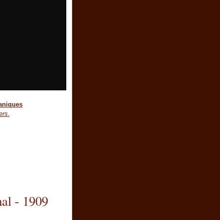
taniques
ers.
hal - 1909