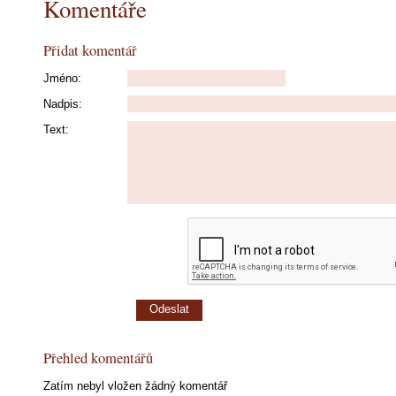
Komentáře
Přidat komentář
Jméno:
Nadpis:
Text:
Přehled komentářů
Zatím nebyl vložen žádný komentář